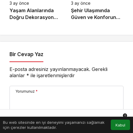
3 ay önce
3 ay önce
Yaşam Alanlarında
Şehir Ulaşımında
Doğru Dekorasyon
Güven ve Konforun
Rehberi
Önemi
Bir Cevap Yaz
E-posta adresiniz yayınlanmayacak.
Gerekli
alanlar
*
ile işaretlenmişlerdir
Yorumunuz
*
0
Bu web sitesinde en iyi deneyimi yaşamanızı sağlamak
Anasayfa
Akış
Hesabım
Bildirimler
Kabul
için çerezler kullanılmaktadır.