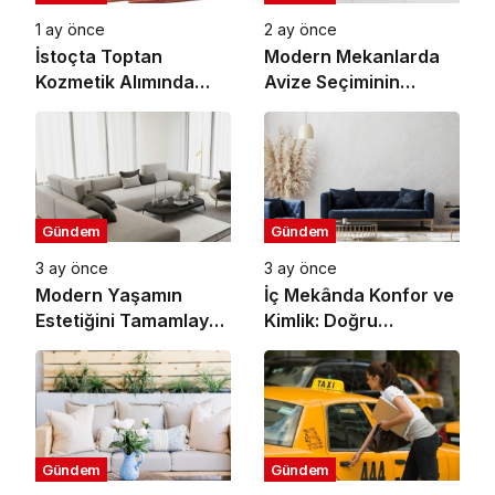
1 ay önce
2 ay önce
İstoçta Toptan
Modern Mekanlarda
Kozmetik Alımında
Avize Seçiminin
Doğru Adres
Önemi
Gündem
Gündem
3 ay önce
3 ay önce
Modern Yaşamın
İç Mekânda Konfor ve
Estetiğini Tamamlayan
Kimlik: Doğru
Mobilya Seçimleri
Seçimlerle Yaşam
Alanı Tasarlamak
Gündem
Gündem