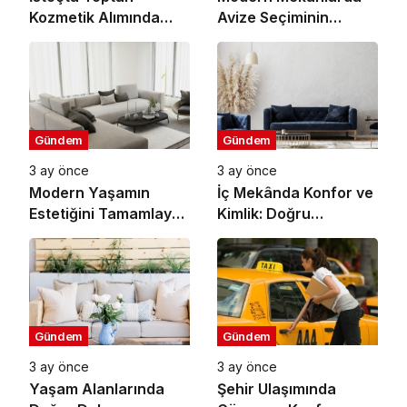
Kozmetik Alımında
Avize Seçiminin
Doğru Adres
Önemi
Gündem
Gündem
3 ay önce
3 ay önce
Modern Yaşamın
İç Mekânda Konfor ve
Estetiğini Tamamlayan
Kimlik: Doğru
Mobilya Seçimleri
Seçimlerle Yaşam
Alanı Tasarlamak
Gündem
Gündem
3 ay önce
3 ay önce
Yaşam Alanlarında
Şehir Ulaşımında