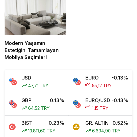
Modern Yaşamın
Estetiğini Tamamlayan
Mobilya Seçimleri
USD
EURO
-0.13%
47,71 TRY
55,12 TRY
GBP
0.13%
EURO/USD
-0.13%
64,52 TRY
1,15 TRY
BIST
0.23%
GR. ALTIN
0.52%
13.811,60 TRY
6.694,90 TRY