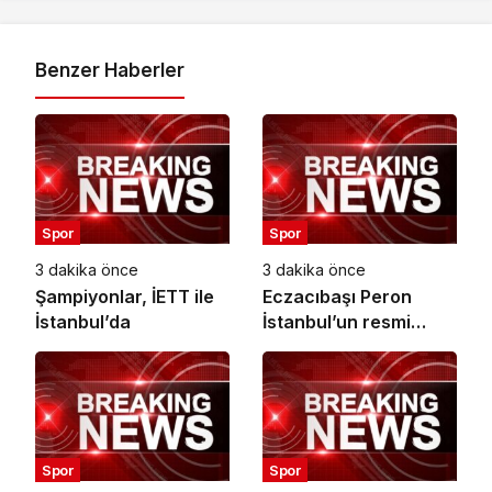
Benzer Haberler
Spor
Spor
3 dakika önce
3 dakika önce
Şampiyonlar, İETT ile
Eczacıbaşı Peron
İstanbul’da
İstanbul’un resmi
forma sponsoru
adidas
Spor
Spor