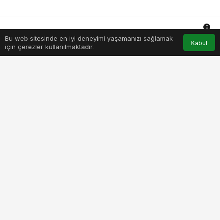
0
Bu web sitesinde en iyi deneyimi yaşamanızı sağlamak
Anasayfa
Akış
Hesabım
Bildirimler
Kabul
için çerezler kullanılmaktadır.
PAYLAŞ
BEĞEN
T.C. Milli Eğitim Bakanlığı, T.C. Gençlik ve Spor
Bakanlığı ve Türkiye Futbol Federasyonu arasında
Futbol Gelişim Projesi İş Birliği Protokolü
imzalandı.
TFF’nin Riva Hasan Doğan Milli Takımlar Kamp ve