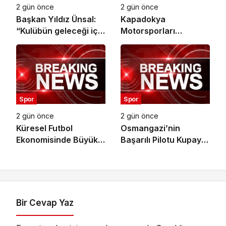
2 gün önce
2 gün önce
Başkan Yıldız Ünsal:
Kapadokya
“Kulübün geleceği için
Motorsporları
ortak irade
Kompleksi Açılıyor
oluşturulmalı”
Spor
Spor
2 gün önce
2 gün önce
Küresel Futbol
Osmangazi’nin
Ekonomisinde Büyük
Başarılı Pilotu Kupayı
Dönüşüm!
Başkan Aydın’la
Paylaştı
Bir Cevap Yaz