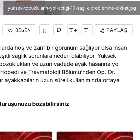
yuksek-topuklularin-yol-actigi-10-saglik-problemine-dikkat.jpg
+
-
PAYLAŞ
BEĞEN
larda hoş ve zarif bir görünüm sağlıyor olsa insan
şitli sağlık sorunlara neden olabiliyor. Yüksek
 bozuklukları ve uzun vadede ayak hasarına yol
Ortopedi ve Travmatoloji Bölümü’nden Op. Dr.
ayakkabıların uzun süreli kullanımında ortaya
duruşunuzu bozabilirsiniz