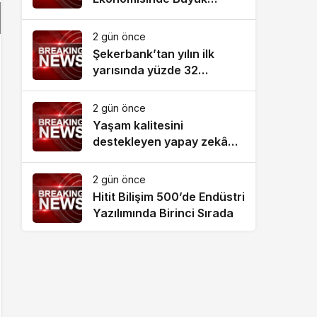
Dönüşüm!
2 gün önce
Şekerbank’tan yılın ilk
yarısında yüzde 32
büyüme
2 gün önce
Yaşam kalitesini
destekleyen yapay zekâ
hizmetleri akıllı kentler için
finansman ve altyapı kadar
2 gün önce
önemli
Hitit Bilişim 500’de Endüstri
Yazılımında Birinci Sırada