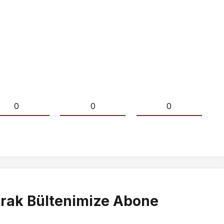
0
0
0
rak Bültenimize Abone