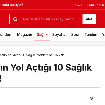
l Türkiye’nin ilk IMAX® animasyon
USD
47,71
EURO
55,19
emine Dikkat!
ARA
ündem
Magazin
Sağlık
Seyahat
Spor
Tanıtım
Y
arın Yol Açtığı 10 Sağlık Problemine Dikkat!
n Yol Açtığı 10 Sağlık
!
133