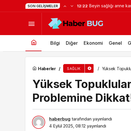
Gupi ve Gülmeyen Kra
12:22
SON GELIŞMELER
Yüksek Topukluların Yol Açtığı 10 Sağlık Probl
filmi oluyor
Bilgi
Diğer
Ekonomi
Genel
G
Haberler
Yüksek Topuklul
SAĞLIK
Yüksek Topukluları
Problemine Dikkat
haberbug
tarafından yayınlandı
4 Eylül 2025, 08:12
yayınlandı