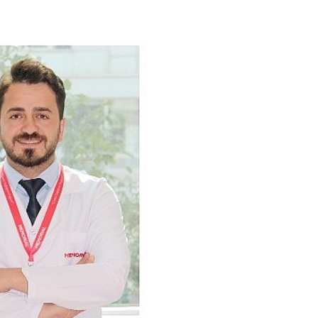
Ekonomi
Kuru meyve sektörü 2
ceği ve
milyar dolar ihracat hedefi
li Masaya
için Ankara’dan destek
istedi