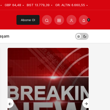
GBP
64,48
BIST
13.779,39
GR. ALTIN
6.660,55
Abone Ol
0
aşam