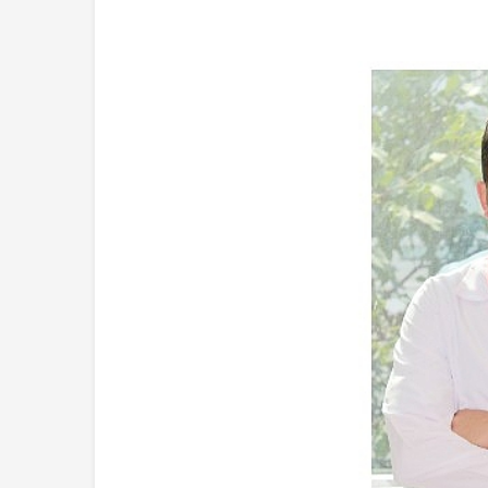
Ekonomi
Haymana’nın Gele
Yatırım Potansiye
Yatırıldı