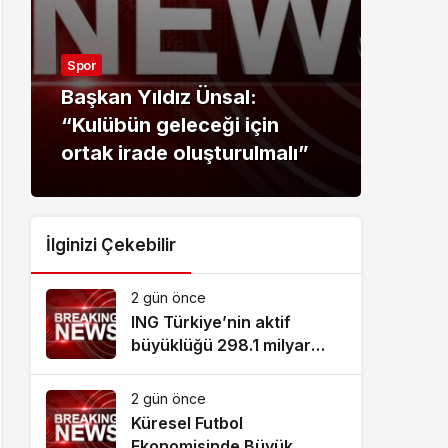
Spor
Sağlı
Başkan Yıldız Ünsal:
“Kulübün geleceği için
Kadı
ortak irade oluşturulmalı”
sağl
İlginizi Çekebilir
2 gün önce
ING Türkiye’nin aktif
büyüklüğü 298.1 milyar
TL’ye ulaştı
2 gün önce
Küresel Futbol
Ekonomisinde Büyük