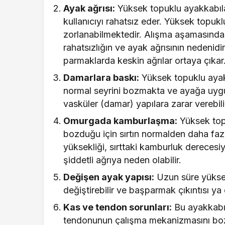
Ayak ağrısı:
Yüksek topuklu ayakkabılar
kullanıcıyı rahatsız eder. Yüksek topu
zorlanabilmektedir. Alışma aşamasında
rahatsızlığın ve ayak ağrısının nedenid
parmaklarda keskin ağrılar ortaya çıkar
Damarlara baskı:
Yüksek topuklu ayakk
normal seyrini bozmakta ve ayağa uygul
vasküler (damar) yapılara zarar verebili
Omurgada kamburlaşma:
Yüksek topu
bozduğu için sırtın normalden daha fa
yüksekliği, sırttaki kamburluk derecesiy
şiddetli ağrıya neden olabilir.
Değişen ayak yapısı:
Uzun süre yüksek
değiştirebilir ve başparmak çıkıntısı ya
Kas ve tendon sorunları:
Bu ayakkabıla
tendonunun çalışma mekanizmasını bozab