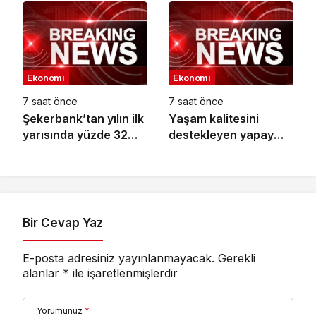
Ekonomi
Ekonomi
7 saat önce
7 saat önce
Şekerbank’tan yılın ilk
Yaşam kalitesini
yarısında yüzde 32
destekleyen yapay
büyüme
zekâ hizmetleri akıllı
kentler için finansman
ve altyapı kadar
önemli
Bir Cevap Yaz
E-posta adresiniz yayınlanmayacak.
Gerekli
alanlar
*
ile işaretlenmişlerdir
Yorumunuz
*