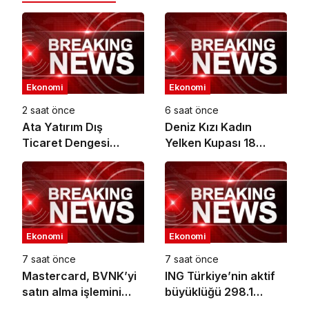
Ekonomi
Ekonomi
2 saat önce
6 saat önce
Ata Yatırım Dış
Deniz Kızı Kadın
Ticaret Dengesi
Yelken Kupası 18
Analiz Raporunu
Ekim’de
Yayımladı
Ekonomi
Ekonomi
7 saat önce
7 saat önce
Mastercard, BVNK’yi
ING Türkiye’nin aktif
satın alma işlemini
büyüklüğü 298.1
tamamladı
milyar TL’ye ulaştı