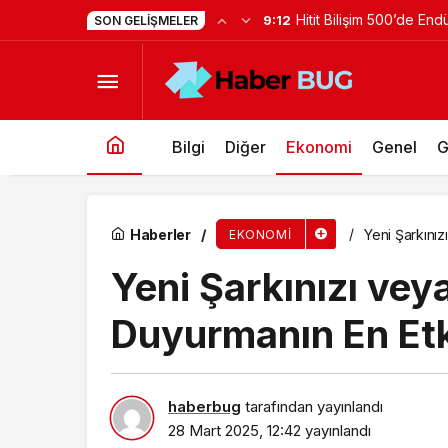
Forbes Türkiye 30 Alt
9:02
SON GELIŞMELER
Yeni Kampanyası ile Hadi Kredi Kartı Her Ay 1
girildi!
Bilgi
Diğer
Ekonomi
Genel
G
Haberler
Yeni Şarkınız
EKONOMI
Yeni Şarkınızı vey
Duyurmanın En Etki
haberbug
tarafından yayınlandı
28 Mart 2025, 12:42
yayınlandı