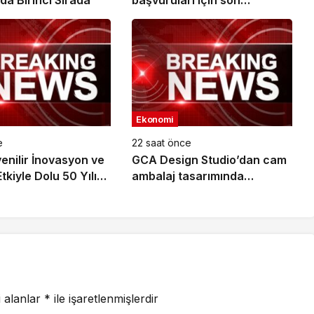
da Birinci Sırada
başvuruları için son
dönemece girildi!
Ekonomi
e
22 saat önce
enilir İnovasyon ve
GCA Design Studio’dan cam
tkiyle Dolu 50 Yılı
ambalaj tasarımında
ırakıyor
bütüncül yaklaşım
i alanlar
*
ile işaretlenmişlerdir