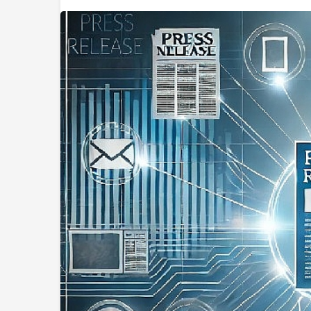
Sağlık
DEÜ Hastanesinde
Dönüşüm