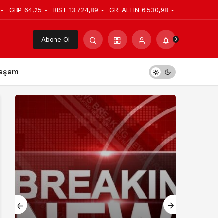
GBP
64,25
BIST
13.724,89
GR. ALTIN
6.530,98
Abone Ol
0
aşam