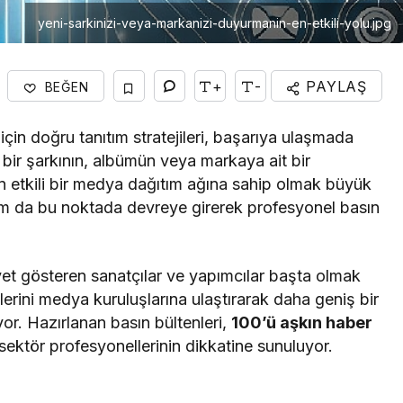
yeni-sarkinizi-veya-markanizi-duyurmanin-en-etkili-yolu.jpg
+
-
PAYLAŞ
BEĞEN
için doğru tanıtım stratejileri, başarıya ulaşmada
i bir şarkının, albümün veya markaya ait bir
in etkili bir medya dağıtım ağına sahip olmak büyük
am da bu noktada devreye girerek profesyonel basın
et gösteren sanatçılar ve yapımcılar başta olmak
elerini medya kuruluşlarına ulaştırarak daha geniş bir
yor. Hazırlanan basın bültenleri,
100’ü aşkın haber
sektör profesyonellerinin dikkatine sunuluyor.