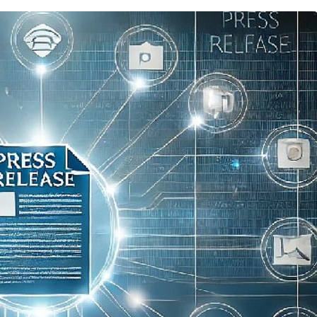
Magazin
Fenomen İsimler ve Tivorlu
İsmail Aynı Filmde Buluştu!
 Büyük
‘Kozalak Devri’ 7
Ağustos’ta Vizyonda