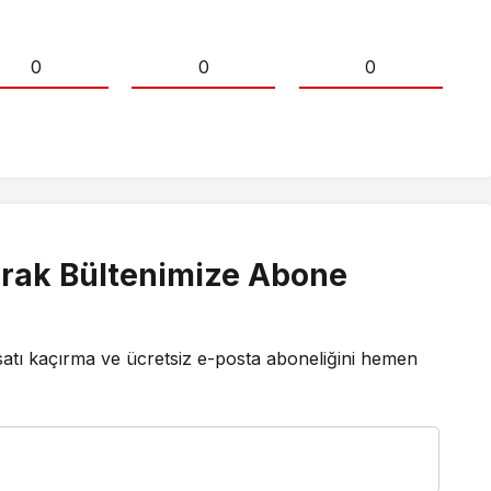
0
0
0
rak Bültenimize Abone
satı kaçırma ve ücretsiz e-posta aboneliğini hemen