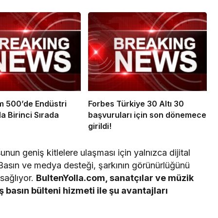
şim 500’de Endüstri
Forbes Türkiye 30 Altı 30
a Birinci Sırada
başvuruları için son dönemece
girildi!
nun geniş kitlelere ulaşması için yalnızca dijital
 Basın ve medya desteği, şarkının görünürlüğünü
 sağlıyor.
BultenYolla.com, sanatçılar ve müzik
 basın bülteni hizmeti ile şu avantajları