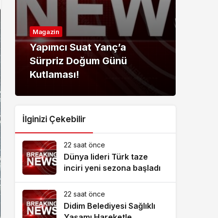
Magazin
Ekon
Yapımcı Suat Yanç’a
GCA
Sürpriz Doğum Günü
cam
Kutlaması!
bütü
İlginizi Çekebilir
22 saat önce
Dünya lideri Türk taze
inciri yeni sezona başladı
22 saat önce
Didim Belediyesi Sağlıklı
Yaşamı Hareketle