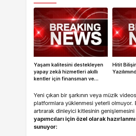
Yaşam kalitesini destekleyen
Hitit Bili
yapay zekâ hizmetleri akıllı
Yazılımınd
kentler için finansman ve
altyapı kadar önemli
Yeni çıkan bir şarkının veya müzik videosu
platformlara yüklenmesi yeterli olmuyor.
artırarak dinleyici kitlesinin genişlemesini
yapımcıları için özel olarak hazırlanmış
sunuyor: