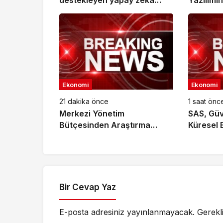
destekleyen yapay zekâ
Yazılımın
hizmetleri akıllı kentler için
finansman ve altyapı kadar
önemli
Ekonomi
Ekonomi
21 dakika önce
1 saat önc
Merkezi Yönetim
SAS, Güv
Bütçesinden Araştırma
Küresel E
Geliştirme Faaliyetleri İçin
Geride B
Ayrılan Ödenek ve
Harcamalar, 2026
Bir Cevap Yaz
E-posta adresiniz yayınlanmayacak.
Gerekl