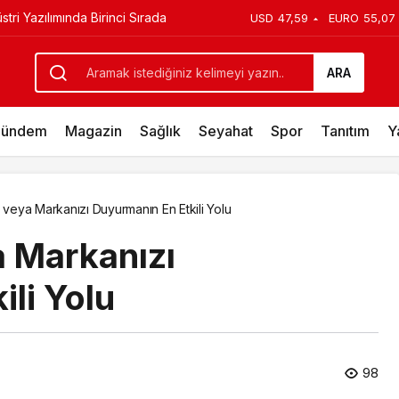
ı 30 başvuruları için son dönemece
USD
47,59
EURO
55,07
.000 TL Kazandırıyor
ARA
ündem
Magazin
Sağlık
Seyahat
Spor
Tanıtım
Y
ı veya Markanızı Duyurmanın En Etkili Yolu
a Markanızı
li Yolu
98