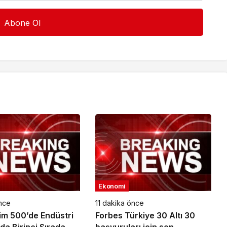
Ekonomi
nce
11 dakika önce
işim 500’de Endüstri
Forbes Türkiye 30 Altı 30