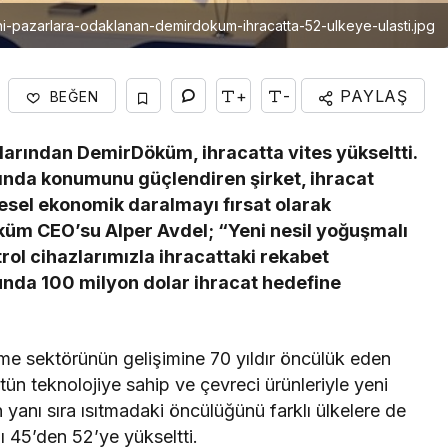
i-pazarlara-odaklanan-demirdokum-ihracatta-52-ulkeye-ulasti.jpg
+
-
PAYLAŞ
BEĞEN
arından DemirDöküm, ihracatta vites yükseltti.
nda konumunu güçlendiren şirket, ihracat
üresel ekonomik daralmayı fırsat olarak
küm CEO’su Alper Avdel; “Yeni nesil yoğuşmalı
rol cihazlarımızla ihracattaki rekabet
unda 100 milyon dolar ihracat hedefine
irme sektörünün gelişimine 70 yıldır öncülük eden
tün teknolojiye sahip ve çevreci ürünleriyle yeni
n yanı sıra ısıtmadaki öncülüğünü farklı ülkelere de
nı 45’den 52’ye yükseltti.