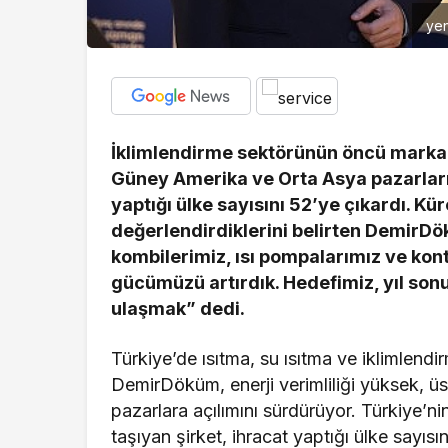
yen
İklimlendirme sektörünün öncü markal
Güney Amerika ve Orta Asya pazarları
yaptığı ülke sayısını 52’ye çıkardı. K
değerlendirdiklerini belirten DemirDö
kombilerimiz, ısı pompalarımız ve kont
gücümüzü artırdık. Hedefimiz, yıl son
ulaşmak” dedi.
Türkiye’de ısıtma, su ısıtma ve iklimlend
DemirDöküm, enerji verimliliği yüksek, üs
pazarlara açılımını sürdürüyor. Türkiye’ni
taşıyan şirket, ihracat yaptığı ülke sayısı