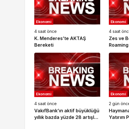
Ekonomi
Ekonomi
4 saat önce
4 saat ön
K. Menderes’te AKTAŞ
Zes ve B
Bereketi
Roaming İ
Ekonomi
Ekonomi
4 saat önce
2 gün önc
VakıfBank’ın aktif büyüklüğü
Haymana’
yıllık bazda yüzde 28 artışla
Yatırım 
5,8 trilyon TL’yi aştı
Yatırıldı