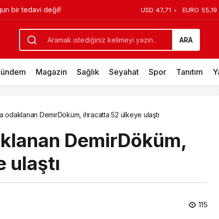
kızını kortlarda şampiyonluğa
USD
47,71
EURO
55,19
aştırmasını yayımladı
ARA
ündem
Magazin
Sağlık
Seyahat
Spor
Tanıtım
Y
ra odaklanan DemirDöküm, ihracatta 52 ülkeye ulaştı
daklanan DemirDöküm,
 ulaştı
115