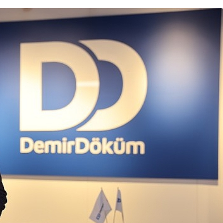
Ekonomi
Kuru meyve sektörü 2
ceği ve
milyar dolar ihracat hedefi
li Masaya
için Ankara’dan destek
istedi