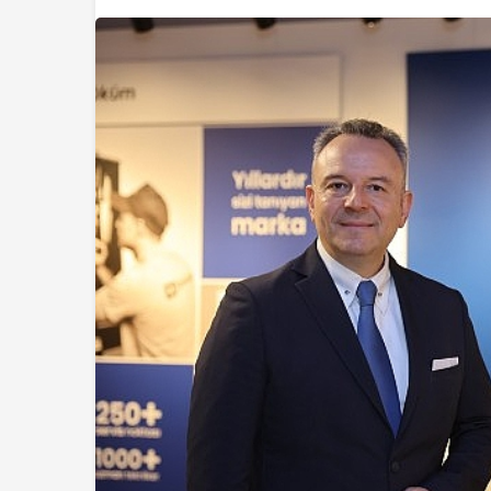
Ekonomi
Haymana’nın Gele
Yatırım Potansiye
Yatırıldı