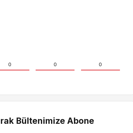
0
0
0
rak Bültenimize Abone