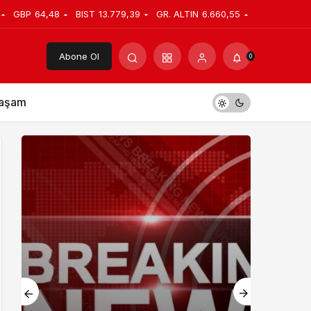
GBP
64,48
BIST
13.779,39
GR. ALTIN
6.660,55
Abone Ol
0
aşam