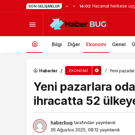
Hayat kurtaran baba, 
12:52
SON GELIŞMELER
EY-Parthenon, Yeniden Yapılandırma Nabzı Ar
hazırlıyor
Bilgi
Diğer
Ekonomi
Genel
G
Haberler
Yeni pazarla
EKONOMI
Yeni pazarlara o
ihracatta 52 ülkeye
haberbug
tarafından yayınlandı
26 Ağustos 2025, 08:12
yayınlandı