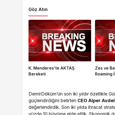
Göz Atın
K. Menderes’te AKTAŞ
Zes ve Be
Bereketi
Roaming İş
DemirDöküm’ün son iki yıldır özellikle 
güçlendirdiğini belirten
CEO Alper Avdel
değerlendirdik. Son iki yılda ihracat strat
yüzde 10 büyüme elde ettik. Ekonomik dal