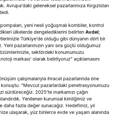
k. Avrupa’daki geleneksel pazarlarımıza Kırgızistan
dedi.
pompaları, yeni nesil yoğuşmalı kombiler, kontrol
ikleri ülkelerde dengelediklerini belirten
Avdel
;
tlerimizle Türkiye’de olduğu gibi dünyanın dört bir
. Yeni pazarlarımızın yanı sıra güçlü olduğumuz
 çözümlerimizle, sektördeki konumumuzu
noloji markası’ olarak belirliyoruz” açıklamasını
 dönüşüm çalışmalarıyla ihracat pazarlarında öne
 konuştu: “Mevcut pazarlardaki penetrasyonumuzu
izi sürdüreceğiz. 2025’te markamızı çağın
landırdık. Yenilenen kurumsal kimliğimiz ve
ze daha fazla değer sunacağız. Hedefimiz, yıl
mize ulaşarak, yüz binlerce evde ve yaşam alanında