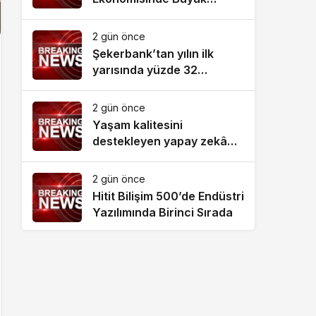
Dönüşüm!
2 gün önce
Şekerbank’tan yılın ilk
yarısında yüzde 32
büyüme
2 gün önce
Yaşam kalitesini
destekleyen yapay zekâ
hizmetleri akıllı kentler için
finansman ve altyapı kadar
2 gün önce
önemli
Hitit Bilişim 500’de Endüstri
Yazılımında Birinci Sırada