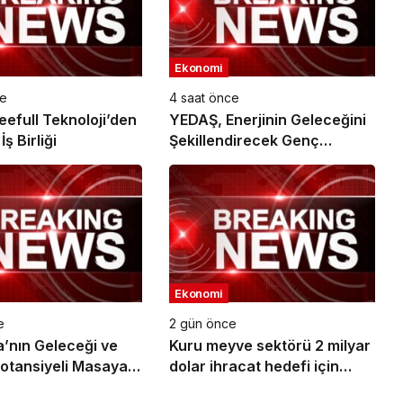
Ekonomi
ce
4 saat önce
eefull Teknoloji’den
YEDAŞ, Enerjinin Geleceğini
ş Birliği
Şekillendirecek Genç
Yetenekleri Arıyor
Ekonomi
e
2 gün önce
nın Geleceği ve
Kuru meyve sektörü 2 milyar
Potansiyeli Masaya
dolar ihracat hedefi için
Ankara’dan destek istedi