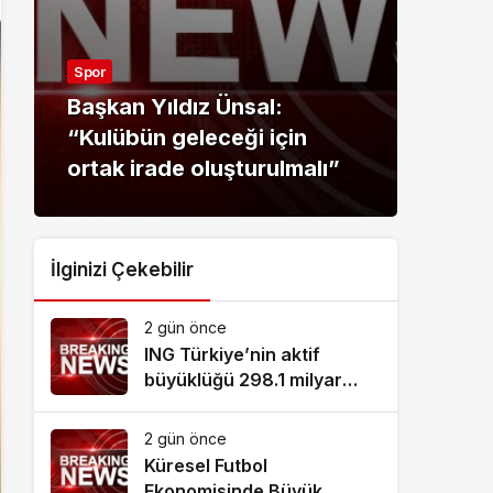
Spor
Sağlı
Başkan Yıldız Ünsal:
“Kulübün geleceği için
Kadı
ortak irade oluşturulmalı”
sağl
İlginizi Çekebilir
2 gün önce
ING Türkiye’nin aktif
büyüklüğü 298.1 milyar
TL’ye ulaştı
2 gün önce
Küresel Futbol
Ekonomisinde Büyük