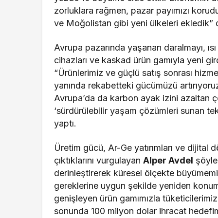
zorluklara rağmen, pazar payımızı korudu
ve Moğolistan gibi yeni ülkeleri ekledik” 
Avrupa pazarında yaşanan daralmayı, ısı 
cihazları ve kaskad ürün gamıyla yeni gird
“Ürünlerimiz ve güçlü satış sonrası hizme
yanında rekabetteki gücümüzü artırıyoruz
Avrupa’da da karbon ayak izini azaltan
‘sürdürülebilir yaşam çözümleri sunan tek
yaptı.
Üretim gücü, Ar-Ge yatırımları ve dijital
çıktıklarını vurgulayan
Alper Avdel
şöyle
derinleştirerek küresel ölçekte büyümem
gereklerine uygun şekilde yeniden konum
genişleyen ürün gamımızla tüketicilerimi
sonunda 100 milyon dolar ihracat hedefi