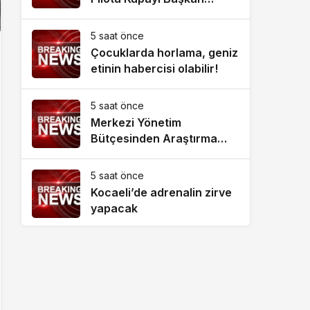
Aydın’la Paylaştı
5 saat önce
Çocuklarda horlama, geniz
etinin habercisi olabilir!
5 saat önce
Merkezi Yönetim
Bütçesinden Araştırma
Geliştirme Faaliyetleri İçin
Ayrılan Ödenek ve
5 saat önce
Harcamalar, 2026
Kocaeli’de adrenalin zirve
yapacak