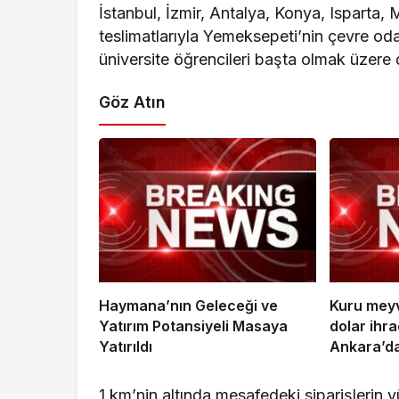
İstanbul, İzmir, Antalya, Konya, Isparta
teslimatlarıyla Yemeksepeti’nin çevre od
üniversite öğrencileri başta olmak üzere 
Göz Atın
Haymana’nın Geleceği ve
Kuru meyv
Yatırım Potansiyeli Masaya
dolar ihra
Yatırıldı
Ankara’da
1 km’nin altında mesafedeki siparişlerin 