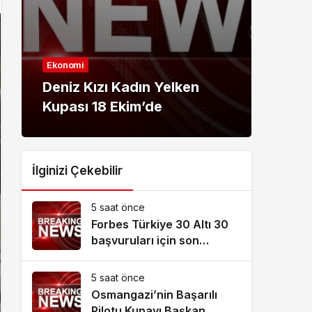
Ekonomi
Ekon
Deniz Kızı Kadın Yelken
Mast
Kupası 18 Ekim’de
alma
İlginizi Çekebilir
5 saat önce
Forbes Türkiye 30 Altı 30
başvuruları için son
dönemece girildi!
5 saat önce
Osmangazi’nin Başarılı
Pilotu Kupayı Başkan