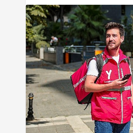
Magazin
Gloria Hotels & Re
Ödüllü bar Panda &
unutulmaz bir Miks
Gecesine İmza Att