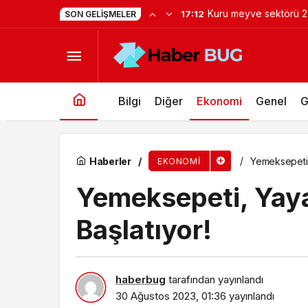
Başkan Yıldız Ünsal: 
16:52
SON GELIŞMELER
Yıldız Holding verimlilik, dijitalleşme ve ins
oluşturulmalı”
Bilgi
Diğer
Ekonomi
Genel
G
Haberler
Yemeksepeti,
EKONOMI
Yemeksepeti, Yaya
Başlatıyor!
haberbug
tarafından yayınlandı
30 Ağustos 2023, 01:36
yayınlandı