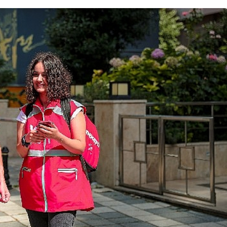
Bodrum’da anlamlı
buluşma! Özgür Aras’ın çok
sorts,
konuşulan kitabı yeni
 Sons ile
baskısını Titanic Luxury
oloji
Collection Bodrum’da
ı
kutladı