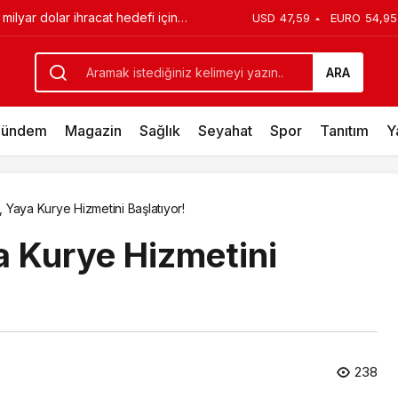
“Kulübün geleceği için ortak irade
USD
47,59
EURO
54,95
an odağında tüm paydaşlarıyla birlikte değer yaratmaya dev
ARA
ündem
Magazin
Sağlık
Seyahat
Spor
Tanıtım
Y
 Yaya Kurye Hizmetini Başlatıyor!
 Kurye Hizmetini
238
Magazin