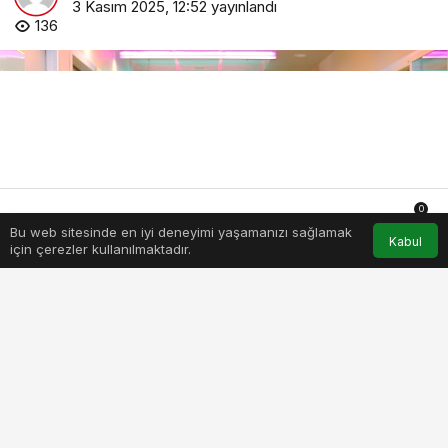
3 Kasım 2025, 12:52
yayınlandı
136
0
Bu web sitesinde en iyi deneyimi yaşamanızı sağlamak
Anasayfa
Akış
Hesabım
Bildirimler
Kabul
için çerezler kullanılmaktadır.
sabah-rutinleri-ses-sagligini-etkiliyor.jpg
PAYLAŞ
BEĞEN