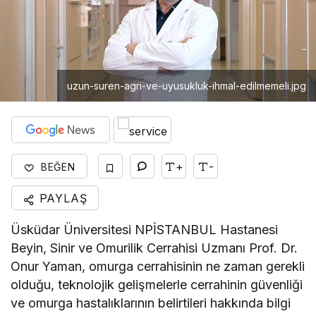
uzun-suren-agri-ve-uyusukluk-ihmal-edilmemeli.jpg
+
-
BEĞEN
PAYLAŞ
Üsküdar Üniversitesi NPİSTANBUL Hastanesi
Beyin, Sinir ve Omurilik Cerrahisi Uzmanı Prof. Dr.
Onur Yaman, omurga cerrahisinin ne zaman gerekli
olduğu, teknolojik gelişmelerle cerrahinin güvenliği
ve omurga hastalıklarının belirtileri hakkında bilgi