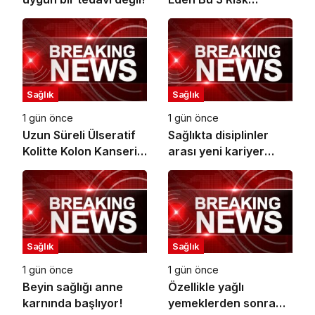
Faktörüne Dikkat!
Sağlık
Sağlık
1 gün önce
1 gün önce
Uzun Süreli Ülseratif
Sağlıkta disiplinler
Kolitte Kolon Kanseri
arası yeni kariyer
Riski Artıyor mu?
dönemi
Sağlık
Sağlık
1 gün önce
1 gün önce
Beyin sağlığı anne
Özellikle yağlı
karnında başlıyor!
yemeklerden sonra