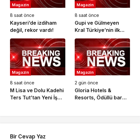
Magazin
Magazin
8 saat önce
8 saat önce
Kayseri’de izdiham
Gupi ve Gülmeyen
değil, rekor vardı!
Kral Türkiye’nin ilk
IMAX® animasyon
filmi oluyor
Magazin
Magazin
8 saat önce
2 gün önce
M Lisa ve Dolu Kadehi
Gloria Hotels &
Ters Tut’tan Yeni İş
Resorts, Ödüllü bar
Birliği: Vişne
Panda & Sons ile
unutulmaz bir
Miksoloji Gecesine
İmza Attı
Bir Cevap Yaz