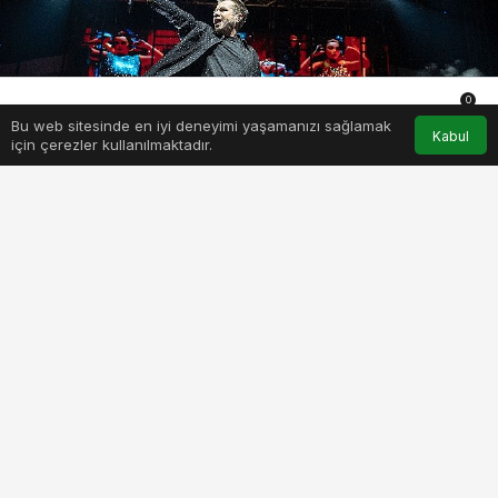
0
Bu web sitesinde en iyi deneyimi yaşamanızı sağlamak
Anasayfa
Akış
Hesabım
Bildirimler
Kabul
için çerezler kullanılmaktadır.
PAYLAŞ
BEĞEN
Türkiye’nin dört bir yanındaki müzikseverler
tarafından heyecanla beklenen Kenan Doğulu
konserleri hız kesmeden devam ediyor. Müzik
dünyasının yıldız ismi Doğulu, 1 Eylül Cuma akşamı