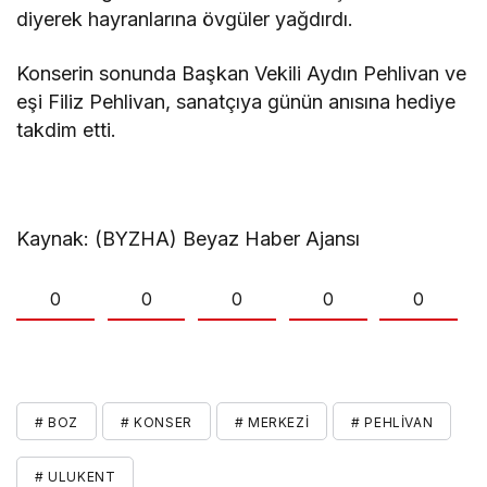
diyerek hayranlarına övgüler yağdırdı.
Konserin sonunda Başkan Vekili Aydın Pehlivan ve
eşi Filiz Pehlivan, sanatçıya günün anısına hediye
takdim etti.
Kaynak: (BYZHA) Beyaz Haber Ajansı
0
0
0
0
0
# BOZ
# KONSER
# MERKEZI
# PEHLIVAN
# ULUKENT