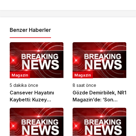
Benzer Haberler
Magazin
Magazin
5 dakika önce
8 saat önce
Cansever Hayatını
Gözde Demirbilek, NR1
Kaybetti: Kuzey
Magazin’de: ‘Son
Makedonya’da
assolist olarak var
Toprağa Verilecek
olacağım!’