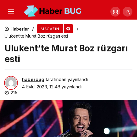
Ankaralılar Kenan Doğulu şarkılarıyla unutulmaz
bir gece yaşadı
Haberler
MAGAZIN
Ulukent’te Murat Boz rüzgarı esti
Ulukent’te Murat Boz rüzgarı
esti
haberbug
tarafından yayınlandı
4 Eylül 2023, 12:48
yayınlandı
215