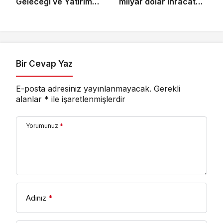
Geleceği ve Yatırım
milyar dolar ihracat
Potansiyeli Masaya
hedefi için
Yatırıldı
Ankara’dan destek
istedi
Bir Cevap Yaz
E-posta adresiniz yayınlanmayacak.
Gerekli
alanlar
*
ile işaretlenmişlerdir
Yorumunuz
*
Adınız
*