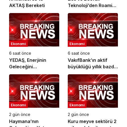
AKTAŞ Bereketi
Teknoloji’den Roaming
İş Birliği
Ekonomi
Ekonomi
6 saat önce
6 saat önce
YEDAŞ, Enerjinin
VakıfBank’ın aktif
Geleceğini
büyüklüğü yıllık bazda
Şekillendirecek Genç
yüzde 28 artışla 5,8
Yetenekleri Arıyor
trilyon TL’yi aştı
Ekonomi
Ekonomi
2 gün önce
2 gün önce
Haymana’nın
Kuru meyve sektörü 2