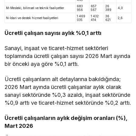
683
657
26
M-Mesleki, bilimsel ve teknik faaliyetler
4,0
956
567
389
1 469
1 432
36
N-İdari ve destek hizmet faaliyetleri
2,6
035
414
621
Ücretli çalışan sayısı aylık %0,1 arttı
Sanayi, inşaat ve ticaret-hizmet sektörleri
toplamında ücretli çalışan sayısı 2026 Mart ayında
bir önceki aya göre %0,1 arttı.
Ücretli çalışanların alt detaylarına bakıldığında;
2026 Mart ayında ücretli çalışanlar aylık olarak
sanayi sektöründe %0,3 azaldı, inşaat sektöründe
%0,9 arttı ve ticaret-hizmet sektöründe %0,2 arttı.
Ücretli çalışanların aylık değişim oranları (%),
Mart 2026