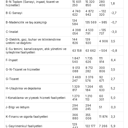
B-N Toplam (Sanayi, inşaat, ticaret ve
15 601
15 320
280
1,8
hizmetler)
250
850
400
4 740
4 872
– 132
B-E-Sanayi
-2,7
622
942
320
134
B-Madencilik ve taş ocakçılığı
135 569
– 985
-0,7
584
4 398
4 533
– 135
C-İmalat
-3,0
054
791
737
D-Elektrik, gaz, buhar ve iklimlendirme
144
139
4 906
3,5
üretimi ve dağıtımı
826
920
E-Su temini; kanalizasyon, atık yönetimi ve
63 158
63 662
– 504
-0,8
iyileştirme faaliyetleri
1 847
1 735
111
F-İnşaat
6,4
540
626
914
9 013
8 712
300
G-N-Ticaret ve hizmetler
3,5
088
282
806
3 469
3 376
92
G-Ticaret
2,7
247
576
671
1 329
1 264
65
H-Ulaştırma ve depolama
5,2
817
184
633
1 270
1 210
60
I-Konaklama ve yiyecek hizmeti faaliyetleri
5,0
414
113
301
294
294
J-Bilgi ve iletişim
51
0,0
296
245
366
355
K-Finans ve sigorta faaliyetleri
11 874
3,3
880
006
129
L-Gayrimenkul faaliyetleri
122 177
7 266
5,9
443