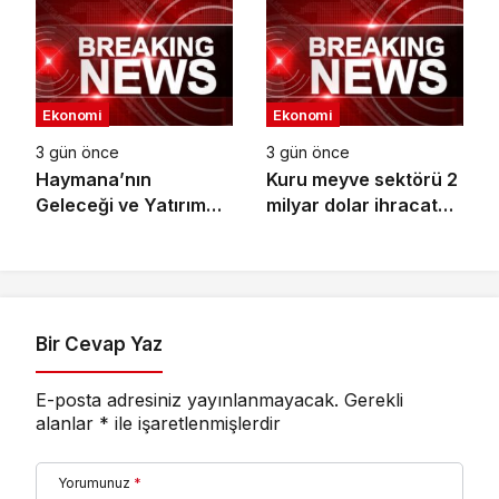
Yetenekleri Arıyor
trilyon TL’yi aştı
Ekonomi
Ekonomi
3 gün önce
3 gün önce
Haymana’nın
Kuru meyve sektörü 2
Geleceği ve Yatırım
milyar dolar ihracat
Potansiyeli Masaya
hedefi için
Yatırıldı
Ankara’dan destek
istedi
Bir Cevap Yaz
E-posta adresiniz yayınlanmayacak.
Gerekli
alanlar
*
ile işaretlenmişlerdir
Yorumunuz
*