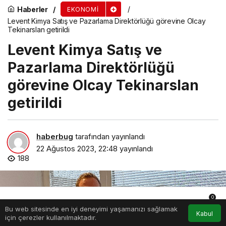
Haberler
EKONOMI
Levent Kimya Satış ve Pazarlama Direktörlüğü görevine Olcay
Tekinarslan getirildi
Levent Kimya Satış ve
Pazarlama Direktörlüğü
görevine Olcay Tekinarslan
getirildi
haberbug
tarafından yayınlandı
22 Ağustos 2023, 22:48
yayınlandı
188
0
Bu web sitesinde en iyi deneyimi yaşamanızı sağlamak
Anasayfa
Akış
Hesabım
Bildirimler
Kabul
için çerezler kullanılmaktadır.