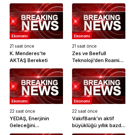
Ekonomi
Ekonomi
21 saat önce
21 saat önce
K. Menderes’te
Zes ve Beefull
AKTAŞ Bereketi
Teknoloji’den Roaming
İş Birliği
Ekonomi
Ekonomi
22 saat önce
22 saat önce
YEDAŞ, Enerjinin
VakıfBank’ın aktif
Geleceğini
büyüklüğü yıllık bazda
Şekillendirecek Genç
yüzde 28 artışla 5,8