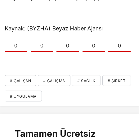
Kaynak: (BYZHA) Beyaz Haber Ajansı
0
0
0
0
0
# ÇALIŞAN
# ÇALIŞMA
# SAĞLIK
# ŞIRKET
# UYGULAMA
Tamamen Ücretsiz