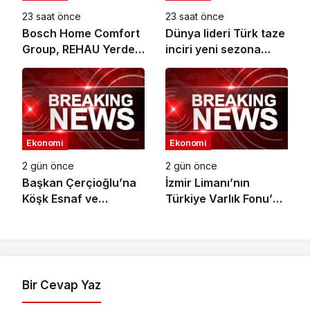
23 saat önce
23 saat önce
Bosch Home Comfort
Dünya lideri Türk taze
Group, REHAU Yerden
inciri yeni sezona
Isıtma Sistemleri’nin
başladı
Türkiye’deki tek yetkili
distribütörü oldu
Ekonomi
Ekonomi
2 gün önce
2 gün önce
Başkan Çerçioğlu’na
İzmir Limanı’nın
Köşk Esnaf ve
Türkiye Varlık Fonu’na
Sanatkârlar
Devri Tamamlandı
Odası’ndan Ziyaret
Bir Cevap Yaz