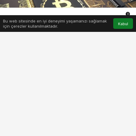
0
Bu web sitesinde en iyi deneyimi yaşamanızı sağlamak
Anasayfa
Akış
Hesabım
Bildirimler
Kabul
için çerezler kullanılmaktadır.
PAYLAŞ
BEĞEN
Kripto paralar, getirisi ve gündemi ile her gün
yeni kullanıcıları ağına katıyor. Dünya
genelinde genişleyen kullanım ağı ile birlikte
kripto para madenciliği de hem bireyler hem
şirketler için ilgi çekici bir gelir kaynağı oldu.
Ancak elektriğe ödenen bedel, madencilikte