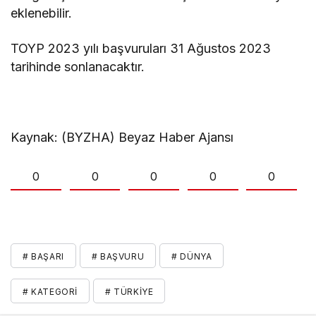
eklenebilir.
TOYP 2023 yılı başvuruları 31 Ağustos 2023
tarihinde sonlanacaktır.
Kaynak: (BYZHA) Beyaz Haber Ajansı
0
0
0
0
0
# BAŞARI
# BAŞVURU
# DÜNYA
# KATEGORI
# TÜRKIYE