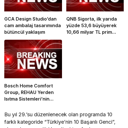
GCA Design Studio’dan
QNB Sigorta, ilk yarıda
cam ambalaj tasarımında
yüzde 53,6 büyüyerek
bütüncül yaklaşım
10,66 milyar TL prim
üretimine ulaştı
Bosch Home Comfort
Group, REHAU Yerden
Isıtma Sistemleri’nin
Türkiye’deki tek yetkili
distribütörü oldu
Bu yıl 29.’su düzenlenecek olan programda 10
farklı kategoride “Türkiye’nin 10 Başarılı Genci”,