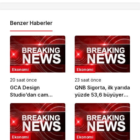
Benzer Haberler
Ekonomi
Ekonomi
20 saat önce
23 saat önce
GCA Design
QNB Sigorta, ilk yarıda
Studio’dan cam
yüzde 53,6 büyüyerek
ambalaj tasarımında
10,66 milyar TL prim
bütüncül yaklaşım
üretimine ulaştı
Ekonomi
Ekonomi