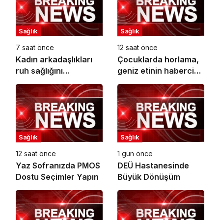
Sağlık
Sağlık
7 saat önce
12 saat önce
Kadın arkadaşlıkları
Çocuklarda horlama,
ruh sağlığını
geniz etinin habercisi
güçlendiriyor!
olabilir!
Sağlık
Sağlık
12 saat önce
1 gün önce
Yaz Sofranızda PMOS
DEÜ Hastanesinde
Dostu Seçimler Yapın
Büyük Dönüşüm