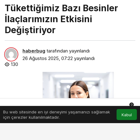
Tükettiğimiz Bazı Besinler
İlaçlarımızın Etkisini
Değiştiriyor
haberbug
tarafından yayınlandı
26 Ağustos 2025, 07:22
yayınlandı
130
0
Bu web sitesinde en iyi deneyimi yaşamanızı sağlamak
Anasayfa
Akış
Hesabım
Bildirimler
Kabul
için çerezler kullanılmaktadır.