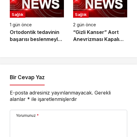
Sağlık
Sağlık
1 gün önce
2 gün önce
Ortodontik tedavinin
“Gizli Kanser” Aort
başarısı beslenmeyle
Anevrizması Kapalı
başlar!
Yöntemle Tedavi Edildi
Bir Cevap Yaz
E-posta adresiniz yayınlanmayacak.
Gerekli
alanlar
*
ile işaretlenmişlerdir
Yorumunuz
*