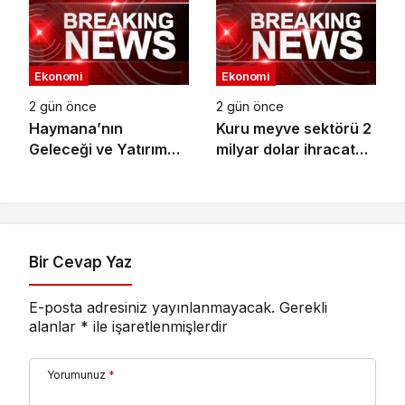
Ekonomi
Ekonomi
2 gün önce
2 gün önce
Haymana’nın
Kuru meyve sektörü 2
Geleceği ve Yatırım
milyar dolar ihracat
Potansiyeli Masaya
hedefi için
Yatırıldı
Ankara’dan destek
istedi
Bir Cevap Yaz
E-posta adresiniz yayınlanmayacak.
Gerekli
alanlar
*
ile işaretlenmişlerdir
Yorumunuz
*