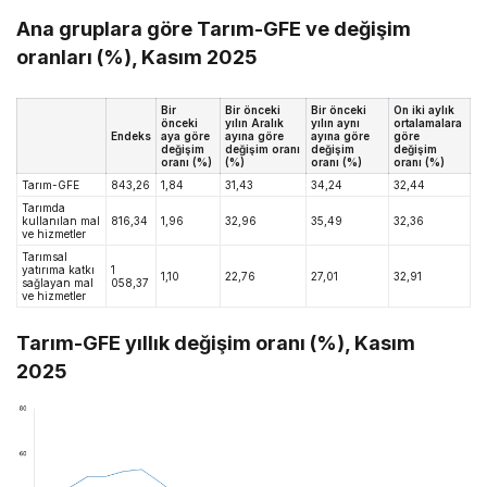
Ana gruplara göre Tarım-GFE ve değişim
oranları (%), Kasım 2025
Bir
Bir önceki
Bir önceki
On iki aylık
önceki
yılın Aralık
yılın aynı
ortalamalara
Endeks
aya göre
ayına göre
ayına göre
göre
değişim
değişim oranı
değişim
değişim
oranı (%)
(%)
oranı (%)
oranı (%)
Tarım-GFE
843,26
1,84
31,43
34,24
32,44
Tarımda
kullanılan mal
816,34
1,96
32,96
35,49
32,36
ve hizmetler
Tarımsal
yatırıma katkı
1
1,10
22,76
27,01
32,91
sağlayan mal
058,37
ve hizmetler
Tarım-GFE yıllık değişim oranı (%), Kasım
2025