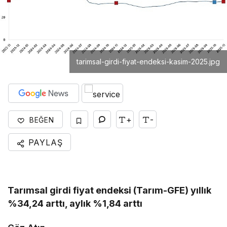
tarimsal-girdi-fiyat-endeksi-kasim-2025.jpg
+
-
BEĞEN
PAYLAŞ
Tarımsal girdi fiyat endeksi (Tarım-GFE) yıllık
%34,24 arttı, aylık %1,84 arttı