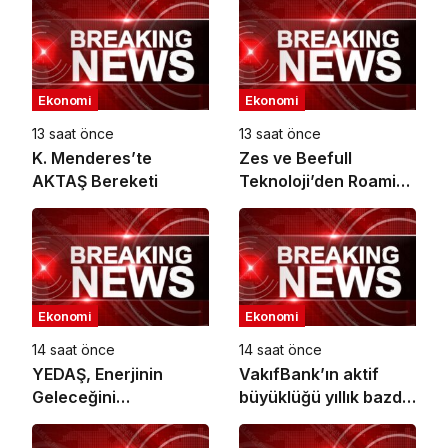
Ekonomi
Ekonomi
13 saat önce
13 saat önce
K. Menderes’te
Zes ve Beefull
AKTAŞ Bereketi
Teknoloji’den Roaming
İş Birliği
Ekonomi
Ekonomi
14 saat önce
14 saat önce
YEDAŞ, Enerjinin
VakıfBank’ın aktif
Geleceğini
büyüklüğü yıllık bazda
Şekillendirecek Genç
yüzde 28 artışla 5,8
Yetenekleri Arıyor
trilyon TL’yi aştı