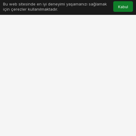
Bu web sitesinde en iyi deneyimi yaşamanızı sağlamak
Anasayfa
Akış
Hesabım
Bildirimler
Kabul
için çerezler kullanılmaktadır.
PAYLAŞ
BEĞEN
Konya Büyükşehir Belediyesi tarafından, “Spor
Konya Projesi” kapsamında düzenlenen
Uluslararası Konya Yarı Maratonu’na kayıtlar
başladı. Konya Büyükşehir Belediye Başkanı
Uğur İbrahim Altay, 15 Ekim tarihinde ikincisi
yapılacak etkinliğe, tüm sporseverleri davet
etti.