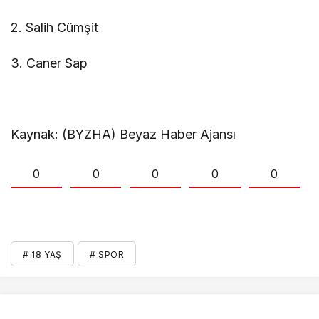
2. Salih Cümşit
3. Caner Sap
Kaynak: (BYZHA) Beyaz Haber Ajansı
0
0
0
0
0
# 18 YAŞ
# SPOR