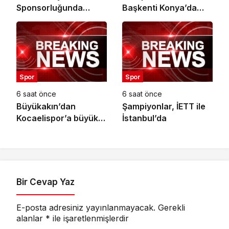
Sponsorluğunda
Başkenti Konya’da
Türkiye’nin İlk Padel
Bisiklet Festivali
Türkiye Şampiyonası
Heyecanı Başladı
Başlıyor
Spor
Spor
6 saat önce
6 saat önce
Büyükakın’dan
Şampiyonlar, İETT ile
Kocaelispor’a büyük
İstanbul’da
moral
Bir Cevap Yaz
E-posta adresiniz yayınlanmayacak.
Gerekli
alanlar
*
ile işaretlenmişlerdir