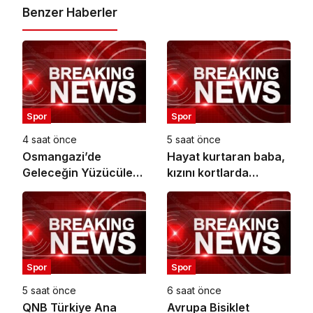
Benzer Haberler
Spor
Spor
4 saat önce
5 saat önce
Osmangazi’de
Hayat kurtaran baba,
Geleceğin Yüzücüleri
kızını kortlarda
Sertifikalarını Aldı
şampiyonluğa
hazırlıyor
Spor
Spor
5 saat önce
6 saat önce
QNB Türkiye Ana
Avrupa Bisiklet