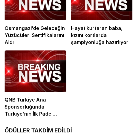
Osmangazi’de Geleceğin
Hayat kurtaran baba,
Yüzücüleri Sertifikalarını
kızını kortlarda
Aldı
şampiyonluğa hazırlıyor
QNB Türkiye Ana
Sponsorluğunda
Türkiye’nin İlk Padel
Türkiye Şampiyonası
Başlıyor
ÖDÜLLER TAKDİM EDİLDİ