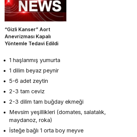
“Gizli Kanser” Aort
Anevrizması Kapalı
Yöntemle Tedavi Edildi
1 haşlanmış yumurta
1 dilim beyaz peynir
5-6 adet zeytin
2-3 tam ceviz
2-3 dilim tam buğday ekmeği
Mevsim yeşillikleri (domates, salatalık,
maydanoz, roka)
İsteğe bağlı 1 orta boy meyve