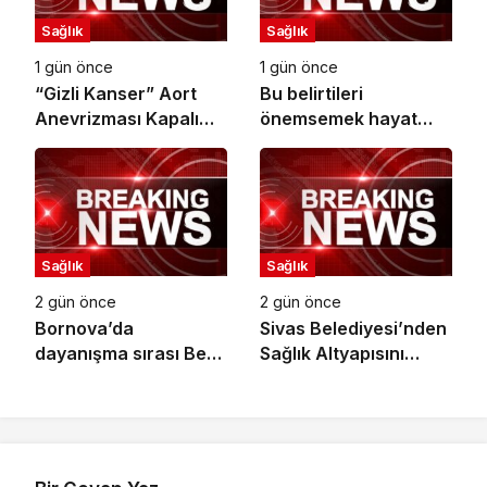
Sağlık
Sağlık
1 gün önce
1 gün önce
“Gizli Kanser” Aort
Bu belirtileri
Anevrizması Kapalı
önemsemek hayat
Yöntemle Tedavi Edildi
kurtarıyor
Sağlık
Sağlık
2 gün önce
2 gün önce
Bornova’da
Sivas Belediyesi’nden
dayanışma sırası Berk
Sağlık Altyapısını
Yıldız’da
Güçlendirecek Yatırım