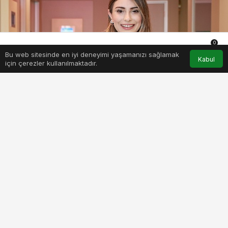
0
Bu web sitesinde en iyi deneyimi yaşamanızı sağlamak
Anasayfa
Akış
Hesabım
Bildirimler
Kabul
için çerezler kullanılmaktadır.
basarisizlik-degil-gelisim-icin-bir-deneyim.jpg
PAYLAŞ
BEĞEN
Üsküdar Üniversitesi NPİSTANBUL Hastanesi
Uzman Klinik Psikolog İnci Nur Ülkü, karne
döneminde çocukların hissettikleri ve özellikle
ailelerin çocuklarıyla iletişiminde kaçınması