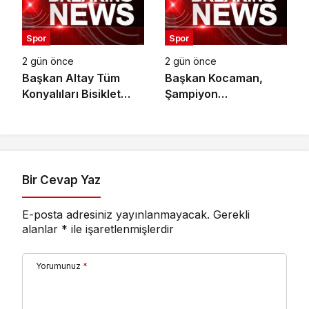
Spor
Spor
2 gün önce
2 gün önce
Başkan Altay Tüm
Başkan Kocaman,
Konyalıları Bisiklet
Şampiyon
Festivali’ne Davet Etti
Güreşçilerle Buluştu
Bir Cevap Yaz
E-posta adresiniz yayınlanmayacak.
Gerekli
alanlar
*
ile işaretlenmişlerdir
Yorumunuz
*