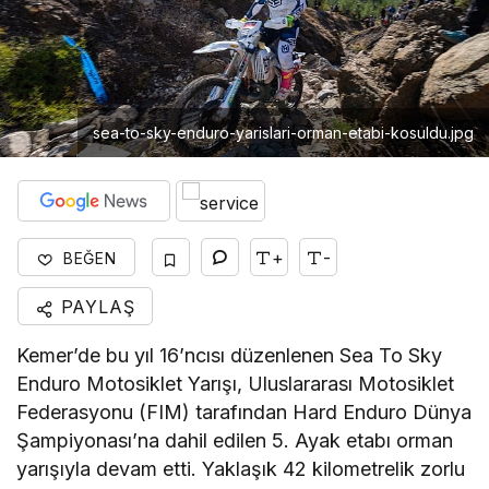
sea-to-sky-enduro-yarislari-orman-etabi-kosuldu.jpg
+
-
BEĞEN
PAYLAŞ
Kemer’de bu yıl 16’ncısı düzenlenen Sea To Sky
Enduro Motosiklet Yarışı, Uluslararası Motosiklet
Federasyonu (FIM) tarafından Hard Enduro Dünya
Şampiyonası’na dahil edilen 5. Ayak etabı orman
yarışıyla devam etti. Yaklaşık 42 kilometrelik zorlu