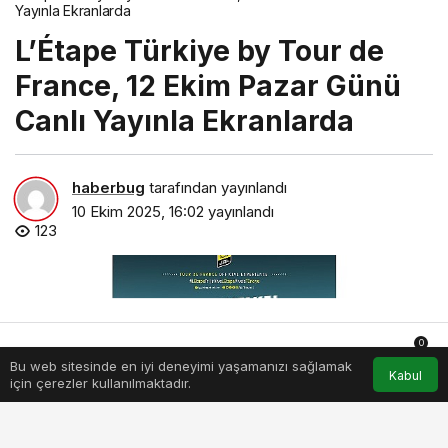
Yayınla Ekranlarda
L’Étape Türkiye by Tour de
France, 12 Ekim Pazar Günü
Canlı Yayınla Ekranlarda
haberbug
tarafından yayınlandı
10 Ekim 2025, 16:02
yayınlandı
123
0
Bu web sitesinde en iyi deneyimi yaşamanızı sağlamak
Anasayfa
Akış
Hesabım
Bildirimler
Kabul
için çerezler kullanılmaktadır.