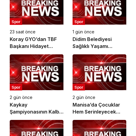
Spor
Spor
23 saat önce
1 gün önce
Koray GYO’dan TBF
Didim Belediyesi
Başkanı Hidayet
Sağlıklı Yaşamı
Türkoğlu’na ziyaret
Hareketle Destekliyor
Spor
Spor
2 gün önce
2 gün önce
Kaykay
Manisa’da Çocuklar
Şampiyonasının Kalbi
Hem Serinleyecek
Osmangazi’de Attı
Hem Yüzme
Öğrenecek