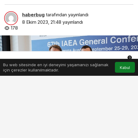
haberbug
tarafından yayınlandı
8 Ekim 2023, 21:48
yayınlandı
178
0
Bu web sitesinde en iyi deneyimi yaşamanızı sağlamak
Anasayfa
Akış
Hesabım
Bildirimler
Kabul
için çerezler kullanılmaktadır.