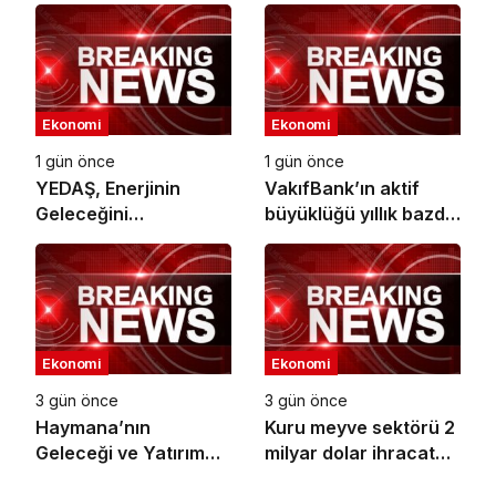
İş Birliği
Ekonomi
Ekonomi
1 gün önce
1 gün önce
YEDAŞ, Enerjinin
VakıfBank’ın aktif
Geleceğini
büyüklüğü yıllık bazda
Şekillendirecek Genç
yüzde 28 artışla 5,8
Yetenekleri Arıyor
trilyon TL’yi aştı
Ekonomi
Ekonomi
3 gün önce
3 gün önce
Haymana’nın
Kuru meyve sektörü 2
Geleceği ve Yatırım
milyar dolar ihracat
Potansiyeli Masaya
hedefi için