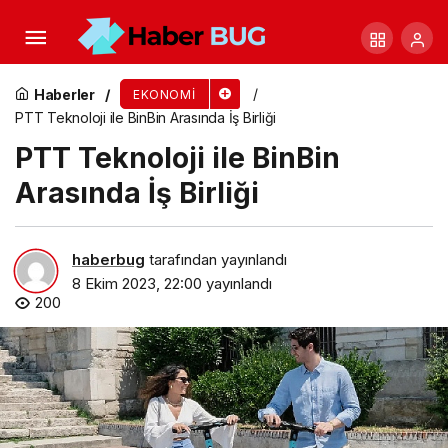
Rosatom ve Cezayir Atom Enerjisi Komisyonu
Enerji Dışı Nükleer Teknolojiler Geliştirme
Haberler
EKONOMI
PTT Teknoloji ile BinBin Arasında İş Birliği
Konusunda Anlaştı
PTT Teknoloji ile BinBin
Arasında İş Birliği
haberbug
tarafından yayınlandı
8 Ekim 2023, 22:00
yayınlandı
200