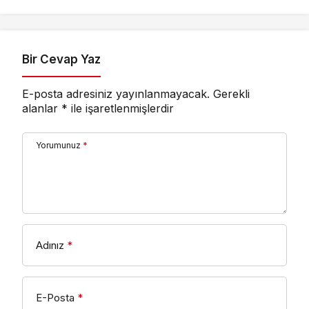
Yatırıldı
Ankara’dan destek
istedi
Bir Cevap Yaz
E-posta adresiniz yayınlanmayacak.
Gerekli
alanlar
*
ile işaretlenmişlerdir
Yorumunuz
*
Adınız
*
E-Posta
*