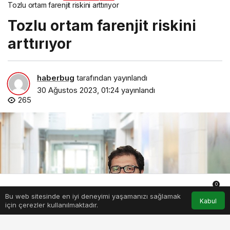
Tozlu ortam farenjit riskini arttırıyor
Tozlu ortam farenjit riskini
arttırıyor
haberbug
tarafından yayınlandı
30 Ağustos 2023, 01:24
yayınlandı
265
0
Bu web sitesinde en iyi deneyimi yaşamanızı sağlamak
Anasayfa
Akış
Hesabım
Bildirimler
Kabul
için çerezler kullanılmaktadır.