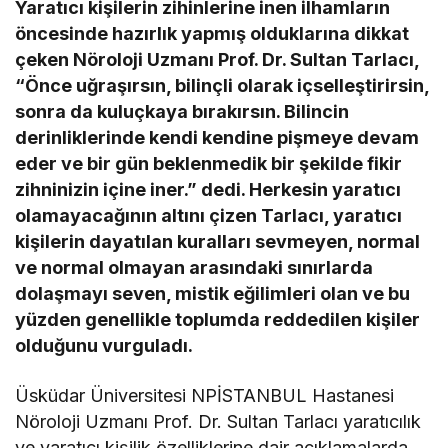
Yaratıcı kişilerin zihinlerine inen ilhamların
öncesinde hazırlık yapmış olduklarına dikkat
çeken Nöroloji Uzmanı Prof. Dr. Sultan Tarlacı,
“Önce uğraşırsın, bilinçli olarak içselleştirirsin,
sonra da kuluçkaya bırakırsın. Bilincin
derinliklerinde kendi kendine pişmeye devam
eder ve bir gün beklenmedik bir şekilde fikir
zihninizin içine iner.” dedi. Herkesin yaratıcı
olamayacağının altını çizen Tarlacı, yaratıcı
kişilerin dayatılan kuralları sevmeyen, normal
ve normal olmayan arasındaki sınırlarda
dolaşmayı seven, mistik eğilimleri olan ve bu
yüzden genellikle toplumda reddedilen kişiler
olduğunu vurguladı.
Üsküdar Üniversitesi NPİSTANBUL Hastanesi
Nöroloji Uzmanı Prof. Dr. Sultan Tarlacı yaratıcılık
ve yaratıcı kişilik özelliklerine dair açıklamalarda