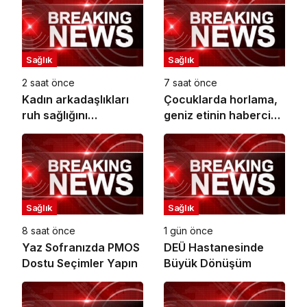
Sağlık
Sağlık
2 saat önce
7 saat önce
Kadın arkadaşlıkları
Çocuklarda horlama,
ruh sağlığını
geniz etinin habercisi
güçlendiriyor!
olabilir!
Sağlık
Sağlık
8 saat önce
1 gün önce
Yaz Sofranızda PMOS
DEÜ Hastanesinde
Dostu Seçimler Yapın
Büyük Dönüşüm