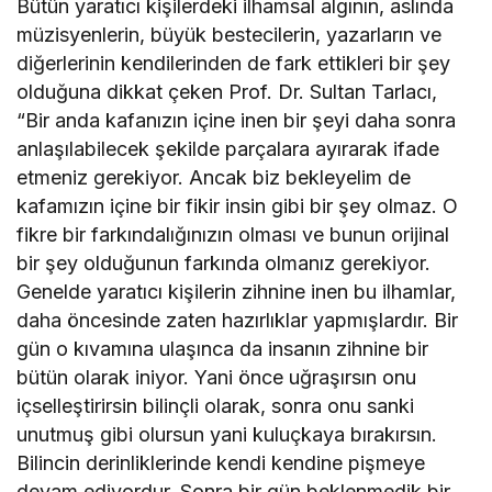
Bütün yaratıcı kişilerdeki ilhamsal algının, aslında
müzisyenlerin, büyük bestecilerin, yazarların ve
diğerlerinin kendilerinden de fark ettikleri bir şey
olduğuna dikkat çeken Prof. Dr. Sultan Tarlacı,
“Bir anda kafanızın içine inen bir şeyi daha sonra
anlaşılabilecek şekilde parçalara ayırarak ifade
etmeniz gerekiyor. Ancak biz bekleyelim de
kafamızın içine bir fikir insin gibi bir şey olmaz. O
fikre bir farkındalığınızın olması ve bunun orijinal
bir şey olduğunun farkında olmanız gerekiyor.
Genelde yaratıcı kişilerin zihnine inen bu ilhamlar,
daha öncesinde zaten hazırlıklar yapmışlardır. Bir
gün o kıvamına ulaşınca da insanın zihnine bir
bütün olarak iniyor. Yani önce uğraşırsın onu
içselleştirirsin bilinçli olarak, sonra onu sanki
unutmuş gibi olursun yani kuluçkaya bırakırsın.
Bilincin derinliklerinde kendi kendine pişmeye
devam ediyordur. Sonra bir gün beklenmedik bir