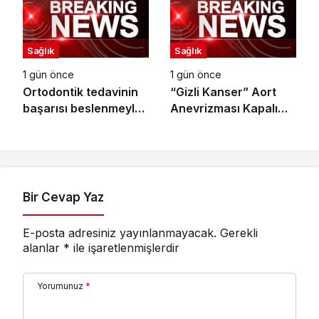
Sağlık
Sağlık
1 gün önce
1 gün önce
Ortodontik tedavinin
“Gizli Kanser” Aort
başarısı beslenmeyle
Anevrizması Kapalı
başlar!
Yöntemle Tedavi Edildi
Bir Cevap Yaz
E-posta adresiniz yayınlanmayacak.
Gerekli
alanlar
*
ile işaretlenmişlerdir
Yorumunuz
*