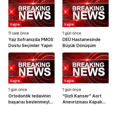
Sağlık
Sağlık
11 saat önce
1 gün önce
Yaz Sofranızda PMOS
DEÜ Hastanesinde
Dostu Seçimler Yapın
Büyük Dönüşüm
Sağlık
Sağlık
1 gün önce
1 gün önce
Ortodontik tedavinin
“Gizli Kanser” Aort
başarısı beslenmeyle
Anevrizması Kapalı
başlar!
Yöntemle Tedavi Edildi