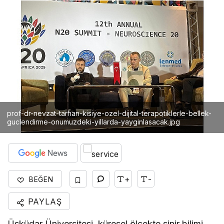
prof-dr-nevzat-tarhan-kisiye-ozel-dijital-terapotiklerle-bellek-
guclendirme-onumuzdeki-yillarda-yayginlasacak.jpg
+
-
BEĞEN
PAYLAŞ
Üsküdar Üniversitesi, küresel ölçekte sinir bilimi,