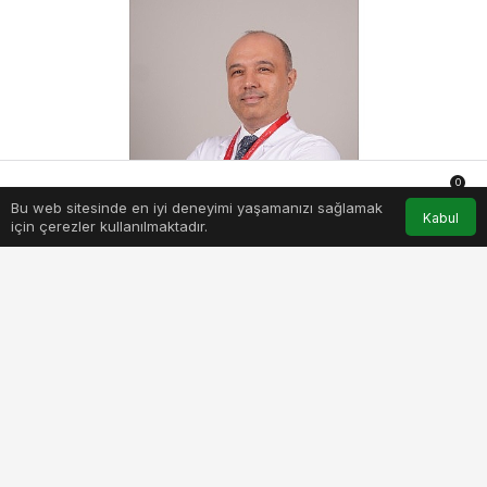
0
Bu web sitesinde en iyi deneyimi yaşamanızı sağlamak
Anasayfa
Akış
Hesabım
Bildirimler
Kabul
için çerezler kullanılmaktadır.
5-adimda-kisin-saglikli-kalin.jpg
PAYLAŞ
BEĞEN
Kış aylarında soğuk havanın etkisi ile kapalı
ortamlarda uzun süre bulunmak ve güneş
ışığından daha az yararlanmak gibi durumlar