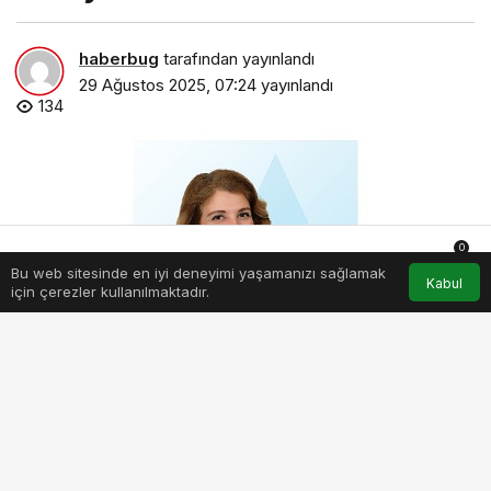
haberbug
tarafından yayınlandı
29 Ağustos 2025, 07:24
yayınlandı
134
0
Bu web sitesinde en iyi deneyimi yaşamanızı sağlamak
Anasayfa
Akış
Hesabım
Bildirimler
Kabul
için çerezler kullanılmaktadır.
gozlerden-kulaklara-dislerden-genel-vucut-muayenesine.jpg