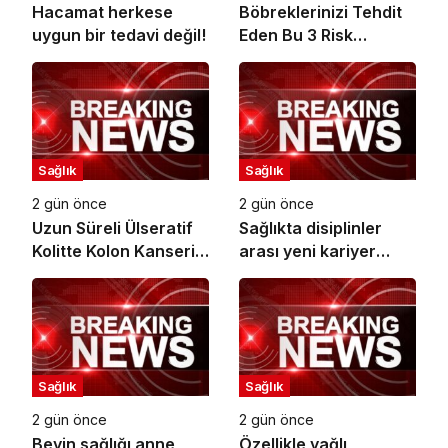
Hacamat herkese
Böbreklerinizi Tehdit
uygun bir tedavi değil!
Eden Bu 3 Risk
Faktörüne Dikkat!
Sağlık
Sağlık
2 gün önce
2 gün önce
Uzun Süreli Ülseratif
Sağlıkta disiplinler
Kolitte Kolon Kanseri
arası yeni kariyer
Riski Artıyor mu?
dönemi
Sağlık
Sağlık
2 gün önce
2 gün önce
Beyin sağlığı anne
Özellikle yağlı