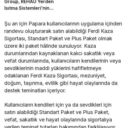
Group, REHAU Yerden
Isıtma Sistemleri’nin
Türkiye’deki tek yetkili
distribütörü oldu
Şu an için Papara kullanıcılarının uygulama içinden
randevu oluşturarak satın alabildiği Ferdi Kaza
Sigortası, Standart Paket ve Plus Paket olmak
üzere iki paket hâlinde sunuluyor. Kaza
durumlarından kaynaklanan kalıcı sakatlık veya
vefat durumlarında, kullanıcıların kendilerinin veya
sevdiklerinin maddi yüklerini hafifletmeye
odaklanan Ferdi Kaza Sigortası, mezuniyet,
doğum, taşınma, evlilik gibi hayat olaylarında da
destek teminatları içeriyor.
Kullanıcıların kendileri için ya da sevdikleri için
satın alabildiği Standart Paket ve Plus Paket,
vefat, sakatlık ve hayat olaylarında sigortalıya
verilen teminat tutarları bakımından farklılaşıyor.