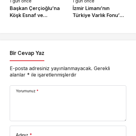
1 gün önce
1 gün önce
Başkan Çerçioğlu’na
İzmir Limanı’nın
Köşk Esnaf ve
Türkiye Varlık Fonu’na
Sanatkârlar
Devri Tamamlandı
Odası’ndan Ziyaret
Bir Cevap Yaz
E-posta adresiniz yayınlanmayacak.
Gerekli
alanlar
*
ile işaretlenmişlerdir
Yorumunuz
*
Adınız
*