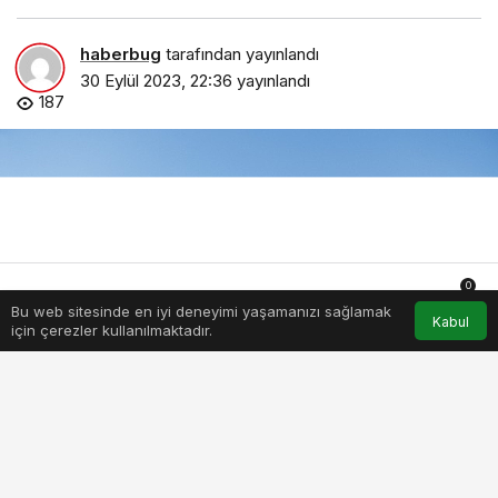
haberbug
tarafından yayınlandı
30 Eylül 2023, 22:36
yayınlandı
187
0
Bu web sitesinde en iyi deneyimi yaşamanızı sağlamak
Anasayfa
Akış
Hesabım
Bildirimler
Kabul
için çerezler kullanılmaktadır.