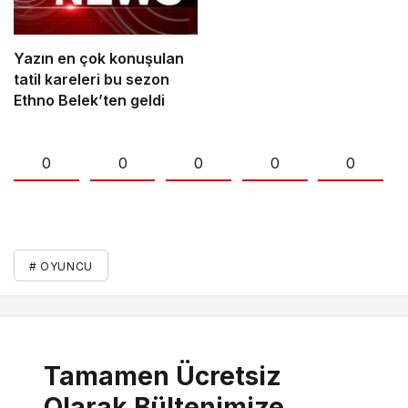
Yazın en çok konuşulan
tatil kareleri bu sezon
Ethno Belek’ten geldi
0
0
0
0
0
# OYUNCU
Tamamen Ücretsiz
Olarak Bültenimize