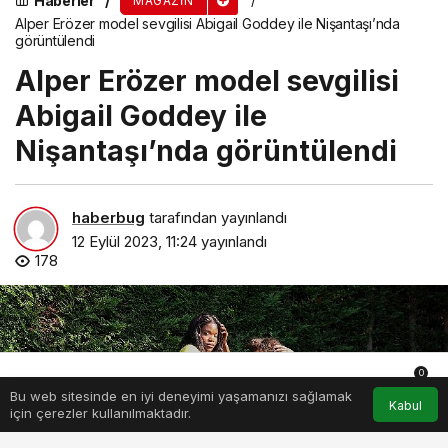
Haberler
MAGAZIN
Alper Erözer model sevgilisi Abigail Goddey ile Nişantaşı’nda
görüntülendi
Alper Erözer model sevgilisi
Abigail Goddey ile
Nişantaşı’nda görüntülendi
haberbug
tarafından yayınlandı
12 Eylül 2023, 11:24
yayınlandı
178
0
Bu web sitesinde en iyi deneyimi yaşamanızı sağlamak
Anasayfa
Akış
Hesabım
Bildirimler
Kabul
için çerezler kullanılmaktadır.