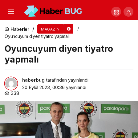
Alper Erözer model sevgilisi Abigail Goddey ile
Nişantaşı’nda görüntülendi
Haberler
MAGAZIN
Oyuncuyum diyen tiyatro yapmalı
Oyuncuyum diyen tiyatro
yapmalı
haberbug
tarafından yayınlandı
20 Eylül 2023, 00:36
yayınlandı
338