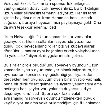
Voleybol Erkek Takımı için sponsorluk anlaşması
yaptığımızdan dolayı çok heyecanlıyız. Bu birlikteliğin
uzun yıllar sürmesini temenni ediyoruz. Her iki taraf
içinde hayırlısı olsun. İrem Hanım da beni kırmadı
sağolsun, buraya heyecanımızı paylaşmaya geldi. Ona
da ayrı teşekkür ederim.” dedi.
İrem Helvacıoğlu “Uzun zamandır zor zamanlar
geçiriyoruz, filenin sultanları sayesinde yüzümüz
güldü, çok heyecanlandırdılar bizi ve kupayı alarak
döndüler. Umarım aynı başarıları erkek voleybolunda
da yakalarız.” diyerek duygularını dile getirdi.
Bu sıralar proje okuduğunu söyleyen oyuncu “Uzun
zamandır tiyatro oyununda yer almak istiyordum, bir
oyuncunun kendini en iyi gösterdiği yer tiyatrodur,
gerçekten ben oyuncuyum diyen birisi tiyatro yapmalı,
bana bir türlü fırsat gelmedi ve tiyatro yapamadım ama
netleşen bazı şeyler var, yakında duyarsınız diye
düşünüyorum.” dedi. Spora çok fazla vakit
ayıramadığını söyleyen oyuncu “İzlemekten büyük
keyif alıyorum ama vakit bulamadığım için fiili anlamda