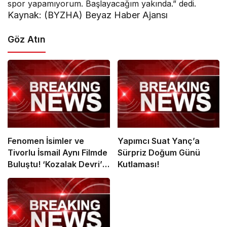
spor yapamıyorum. Başlayacağım yakında.” dedi.
Kaynak: (BYZHA) Beyaz Haber Ajansı
Göz Atın
Fenomen İsimler ve
Yapımcı Suat Yanç’a
Tivorlu İsmail Aynı Filmde
Sürpriz Doğum Günü
Buluştu! ‘Kozalak Devri’ 7
Kutlaması!
Ağustos’ta Vizyonda