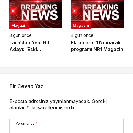
görkemli gala
Magazin
Magazin
3 gün önce
4 gün önce
Lara’dan Yeni Hit
Ekranların 1 Numaralı
Adayı: “Eski
programı NR1 Magazin
Numaralar” Yayında
Bir Cevap Yaz
E-posta adresiniz yayınlanmayacak.
Gerekli
alanlar
*
ile işaretlenmişlerdir
Yorumunuz
*