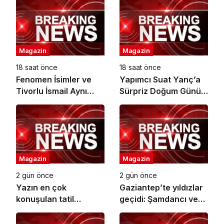
Magazin
Magazin
18 saat önce
18 saat önce
Fenomen İsimler ve
Yapımcı Suat Yanç’a
Tivorlu İsmail Aynı
Sürpriz Doğum Günü
Filmde Buluştu!
Kutlaması!
‘Kozalak Devri’ 7
Ağustos’ta Vizyonda
Magazin
Magazin
2 gün önce
2 gün önce
Yazın en çok
Gaziantep’te yıldızlar
konuşulan tatil
geçidi: Şamdancı ve
kareleri bu sezon
By Mustafa açılışı ile
Ethno Belek’ten geldi
Green Park’ta