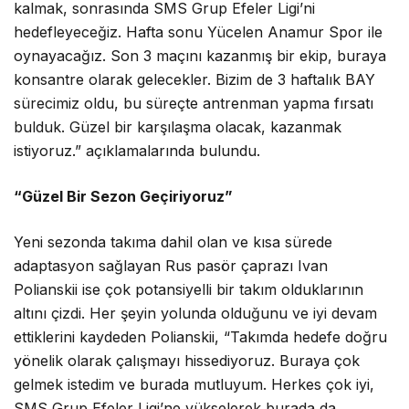
kalmak, sonrasında SMS Grup Efeler Ligi’ni
hedefleyeceğiz. Hafta sonu Yücelen Anamur Spor ile
oynayacağız. Son 3 maçını kazanmış bir ekip, buraya
konsantre olarak gelecekler. Bizim de 3 haftalık BAY
sürecimiz oldu, bu süreçte antrenman yapma fırsatı
bulduk. Güzel bir karşılaşma olacak, kazanmak
istiyoruz.” açıklamalarında bulundu.
“Güzel Bir Sezon Geçiriyoruz”
Yeni sezonda takıma dahil olan ve kısa sürede
adaptasyon sağlayan Rus pasör çaprazı Ivan
Polianskii ise çok potansiyelli bir takım olduklarının
altını çizdi. Her şeyin yolunda olduğunu ve iyi devam
ettiklerini kaydeden Polianskii, “Takımda hedefe doğru
yönelik olarak çalışmayı hissediyoruz. Buraya çok
gelmek istedim ve burada mutluyum. Herkes çok iyi,
SMS Grup Efeler Ligi’ne yükselerek burada da