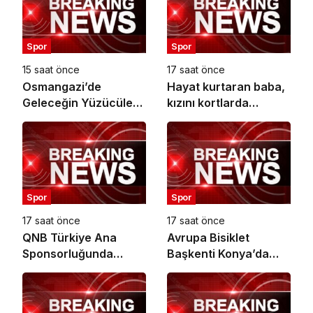
Spor
Spor
15 saat önce
17 saat önce
Osmangazi’de
Hayat kurtaran baba,
Geleceğin Yüzücüleri
kızını kortlarda
Sertifikalarını Aldı
şampiyonluğa
hazırlıyor
Spor
Spor
17 saat önce
17 saat önce
QNB Türkiye Ana
Avrupa Bisiklet
Sponsorluğunda
Başkenti Konya’da
Türkiye’nin İlk Padel
Bisiklet Festivali
Türkiye Şampiyonası
Heyecanı Başladı
Başlıyor