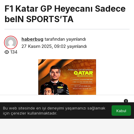
F1 Katar GP Heyecanı Sadece
beIN SPORTS’TA
haberbug
tarafından yayınlandı
27 Kasım 2025, 09:02
yayınlandı
134
0
Bu web sitesinde en iyi deneyimi yaşamanızı sağlamak
Anasayfa
Akış
Hesabım
Bildirimler
Kabul
için çerezler kullanılmaktadır.
f1-katar-gp-heyecani-sadece-bein-sportsta.jpg