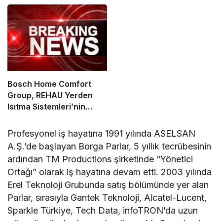
üretimine ulaştı
Bosch Home Comfort
Group, REHAU Yerden
Isıtma Sistemleri’nin
Türkiye’deki tek yetkili
distribütörü oldu
Profesyonel iş hayatına 1991 yılında ASELSAN
A.Ş.’de başlayan Borga Parlar, 5 yıllık tecrübesinin
ardından TM Productions şirketinde “Yönetici
Ortağı” olarak iş hayatına devam etti. 2003 yılında
Erel Teknoloji Grubunda satış bölümünde yer alan
Parlar, sırasıyla Gantek Teknoloji, Alcatel-Lucent,
Sparkle Türkiye, Tech Data, infoTRON’da uzun