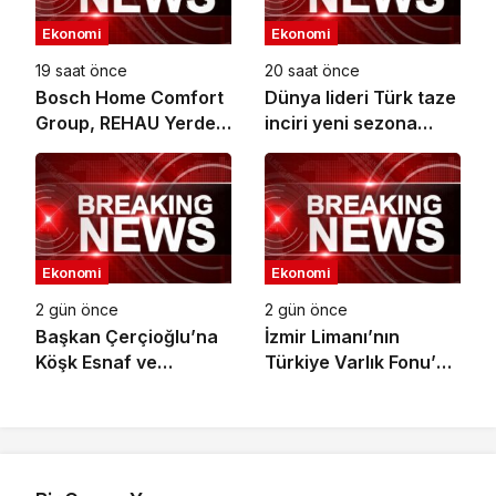
Ekonomi
Ekonomi
19 saat önce
20 saat önce
Bosch Home Comfort
Dünya lideri Türk taze
Group, REHAU Yerden
inciri yeni sezona
Isıtma Sistemleri’nin
başladı
Türkiye’deki tek yetkili
distribütörü oldu
Ekonomi
Ekonomi
2 gün önce
2 gün önce
Başkan Çerçioğlu’na
İzmir Limanı’nın
Köşk Esnaf ve
Türkiye Varlık Fonu’na
Sanatkârlar
Devri Tamamlandı
Odası’ndan Ziyaret