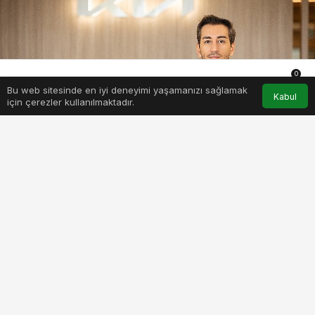
0
Bu web sitesinde en iyi deneyimi yaşamanızı sağlamak
Anasayfa
Akış
Hesabım
Bildirimler
Kabul
için çerezler kullanılmaktadır.
PAYLAŞ
BEĞEN
Anadolu Grubu şirketlerinden Çelik Motor’un
markası Kia Türkiye’nin yeni Pazarlama
Müdürü Baran Koldaş oldu. 2012 yılından bu