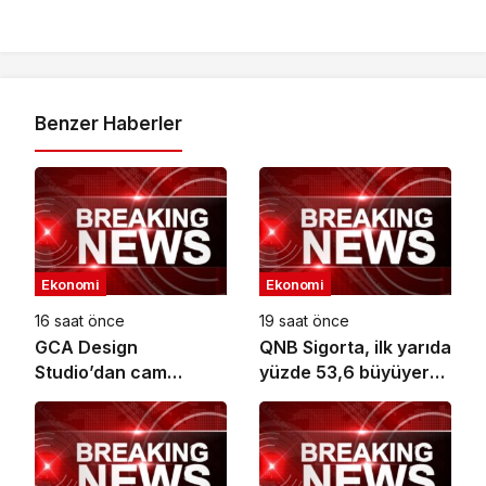
Benzer Haberler
Ekonomi
Ekonomi
16 saat önce
19 saat önce
GCA Design
QNB Sigorta, ilk yarıda
Studio’dan cam
yüzde 53,6 büyüyerek
ambalaj tasarımında
10,66 milyar TL prim
bütüncül yaklaşım
üretimine ulaştı