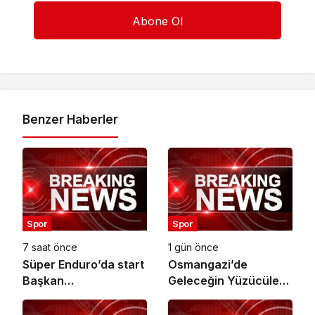
Benzer Haberler
Spor
Spor
7 saat önce
1 gün önce
Süper Enduro’da start
Osmangazi’de
Başkan
Geleceğin Yüzücüleri
Büyükakın’dan
Sertifikalarını Aldı