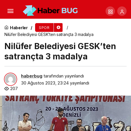
Türkiye Milli Paralimpik Komitesi Genel Sekreteri,
Para Kürek Milli Takım Kampını Ziyaret Etti.
Haberler
SPOR
Nilüfer Belediyesi GESK’ten satrançta 3 madalya
Nilüfer Belediyesi GESK’ten
satrançta 3 madalya
haberbug
tarafından yayınlandı
30 Ağustos 2023, 23:24
yayınlandı
207