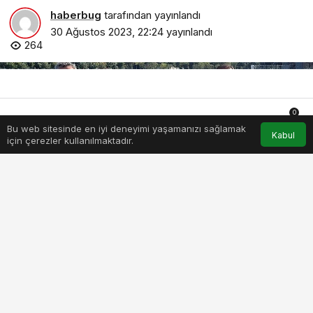
haberbug
tarafından yayınlandı
30 Ağustos 2023, 22:24
yayınlandı
264
0
Bu web sitesinde en iyi deneyimi yaşamanızı sağlamak
Anasayfa
Akış
Hesabım
Bildirimler
Kabul
için çerezler kullanılmaktadır.
PAYLAŞ
BEĞEN