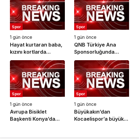
Spor
Spor
1 gün önce
1 gün önce
Hayat kurtaran baba,
QNB Türkiye Ana
kızını kortlarda
Sponsorluğunda
şampiyonluğa
Türkiye’nin İlk Padel
hazırlıyor
Türkiye Şampiyonası
Başlıyor
Spor
Spor
1 gün önce
1 gün önce
Avrupa Bisiklet
Büyükakın’dan
Başkenti Konya’da
Kocaelispor’a büyük
Bisiklet Festivali
moral
Heyecanı Başladı