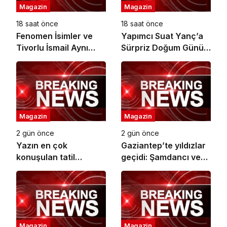
Magazin
Magazin
18 saat önce
18 saat önce
Fenomen İsimler ve
Yapımcı Suat Yanç’a
Tivorlu İsmail Aynı
Sürpriz Doğum Günü
Filmde Buluştu!
Kutlaması!
‘Kozalak Devri’ 7
Ağustos’ta Vizyonda
Magazin
Magazin
2 gün önce
2 gün önce
Yazın en çok
Gaziantep’te yıldızlar
konuşulan tatil
geçidi: Şamdancı ve
kareleri bu sezon
By Mustafa açılışı ile
Ethno Belek’ten geldi
Green Park’ta
görkemli gala
Magazin
Magazin