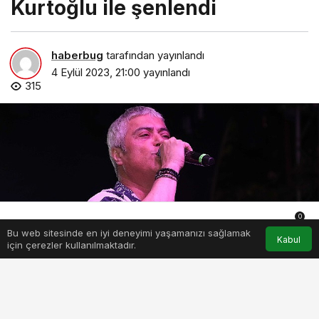
Kurtoğlu ile şenlendi
haberbug
tarafından yayınlandı
4 Eylül 2023, 21:00
yayınlandı
315
0
Bu web sitesinde en iyi deneyimi yaşamanızı sağlamak
Anasayfa
Akış
Hesabım
Bildirimler
Kabul
için çerezler kullanılmaktadır.