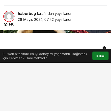
haberbug
tarafından yayınlandı
26 Mayıs 2024, 07:42
yayınlandı
140
0
Bu web sitesinde en iyi deneyimi yaşamanızı sağlamak
Anasayfa
Akış
Hesabım
Bildirimler
Kabul
için çerezler kullanılmaktadır.