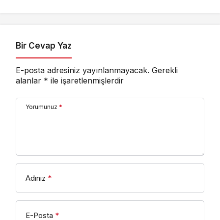
Yatırıldı
Ankara’dan destek
istedi
Bir Cevap Yaz
E-posta adresiniz yayınlanmayacak.
Gerekli
alanlar
*
ile işaretlenmişlerdir
Yorumunuz
*
Adınız
*
E-Posta
*