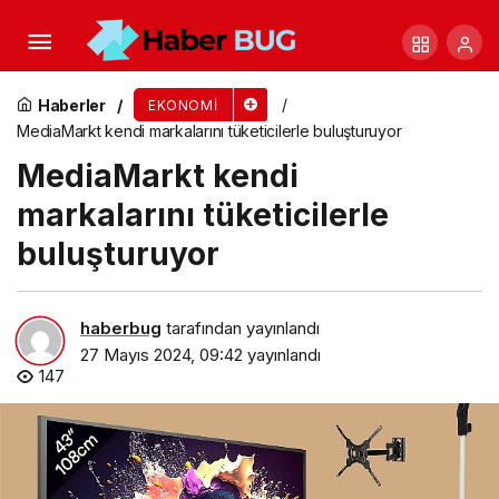
Türk narenciye sektörü, Irak’ı yakınlaştırdı ve
yüzde 399’luk ihracat artış rekoru kırdı
Haberler
EKONOMI
MediaMarkt kendi markalarını tüketicilerle buluşturuyor
MediaMarkt kendi
markalarını tüketicilerle
buluşturuyor
haberbug
tarafından yayınlandı
27 Mayıs 2024, 09:42
yayınlandı
147