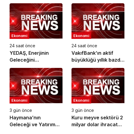
İş Birliği
Ekonomi
Ekonomi
24 saat önce
24 saat önce
YEDAŞ, Enerjinin
VakıfBank’ın aktif
Geleceğini
büyüklüğü yıllık bazda
Şekillendirecek Genç
yüzde 28 artışla 5,8
Yetenekleri Arıyor
trilyon TL’yi aştı
Ekonomi
Ekonomi
3 gün önce
3 gün önce
Haymana’nın
Kuru meyve sektörü 2
Geleceği ve Yatırım
milyar dolar ihracat
Potansiyeli Masaya
hedefi için