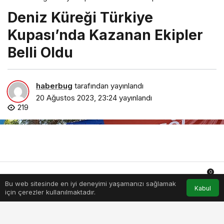
Deniz Küreği Türkiye
Kupası’nda Kazanan Ekipler
Belli Oldu
haberbug
tarafından yayınlandı
20 Ağustos 2023, 23:24
yayınlandı
219
0
Bu web sitesinde en iyi deneyimi yaşamanızı sağlamak
Anasayfa
Akış
Hesabım
Bildirimler
Kabul
için çerezler kullanılmaktadır.