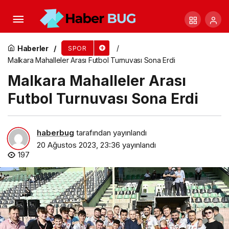
Deniz Küreği Türkiye Kupası’nda Kazanan Ekipler
Belli Oldu
Haberler
SPOR
Malkara Mahalleler Arası Futbol Turnuvası Sona Erdi
Malkara Mahalleler Arası
Futbol Turnuvası Sona Erdi
haberbug
tarafından yayınlandı
20 Ağustos 2023, 23:36
yayınlandı
197