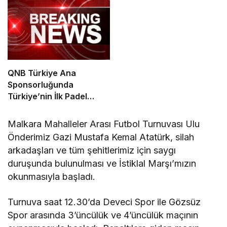
QNB Türkiye Ana
Sponsorluğunda
Türkiye’nin İlk Padel
Türkiye Şampiyonası
Başlıyor
Malkara Mahalleler Arası Futbol Turnuvası Ulu
Önderimiz Gazi Mustafa Kemal Atatürk, silah
arkadaşları ve tüm şehitlerimiz için saygı
duruşunda bulunulması ve İstiklal Marşı’mızın
okunmasıyla başladı.
Turnuva saat 12.30’da Deveci Spor ile Gözsüz
Spor arasında 3’üncülük ve 4’üncülük maçının