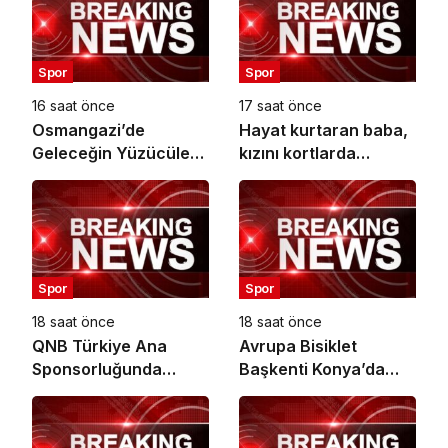
Spor
Spor
16 saat önce
17 saat önce
Osmangazi’de
Hayat kurtaran baba,
Geleceğin Yüzücüleri
kızını kortlarda
Sertifikalarını Aldı
şampiyonluğa
hazırlıyor
Spor
Spor
18 saat önce
18 saat önce
QNB Türkiye Ana
Avrupa Bisiklet
Sponsorluğunda
Başkenti Konya’da
Türkiye’nin İlk Padel
Bisiklet Festivali
Türkiye Şampiyonası
Heyecanı Başladı
Başlıyor