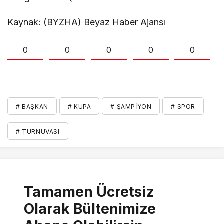
Kaynak: (BYZHA) Beyaz Haber Ajansı
0
0
0
0
0
# BAŞKAN
# KUPA
# ŞAMPIYON
# SPOR
# TURNUVASI
Tamamen Ücretsiz
Olarak Bültenimize