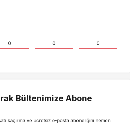
0
0
0
rak Bültenimize Abone
satı kaçırma ve ücretsiz e-posta aboneliğini hemen