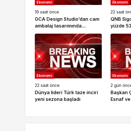
Ekonomi
Ekonomi
19 saat önce
22 saat ö
GCA Design Studio’dan cam
QNB Sigor
ambalaj tasarımında
yüzde 53
bütüncül yaklaşım
milyar T
ulaştı
Ekonomi
Ekonomi
22 saat önce
2 gün önc
Dünya lideri Türk taze inciri
Başkan Ç
yeni sezona başladı
Esnaf ve
Odası’nd