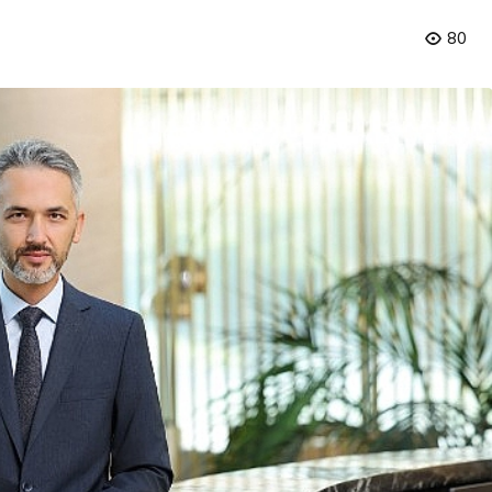
80
Magazin
Fenomen İsimler ve Tivorlu
İsmail Aynı Filmde Buluştu!
 Büyük
‘Kozalak Devri’ 7
Ağustos’ta Vizyonda