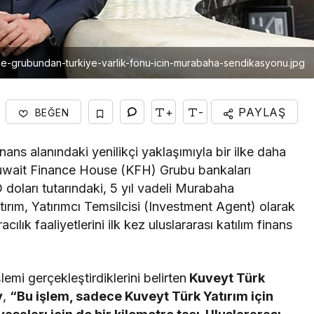
e-grubundan-turkiye-varlik-fonu-icin-murabaha-sendikasyonu.jpg
+
-
PAYLAŞ
BEĞEN
inans alanındaki yenilikçi yaklaşımıyla bir ilke daha
 Kuwait Finance House (KFH) Grubu bankaları
doları tutarındaki, 5 yıl vadeli Murabaha
rım, Yatırımcı Temsilcisi (Investment Agent) olarak
cılık faaliyetlerini ilk kez uluslararası katılım finans
şlemi gerçekleştirdiklerini belirten
Kuveyt Türk
y
,
“Bu işlem, sadece Kuveyt Türk Yatırım için