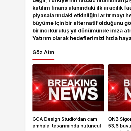
değil, Türkiye’nin faizsiz finansman piy
katılım finans alanındaki ilk aracılık 
piyasalarındaki etkinliğini artırmayı 
büyüme için bir alternatif olduğunu gö
birinci kuruluş yıl dönümünde imza atm
Yatırım olarak hedeflerimizi hızla hay
Göz Atın
GCA Design Studio’dan cam
QNB Sigor
ambalaj tasarımında bütüncül
53,6 büyü