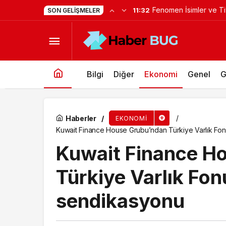
Yapımcı Suat Yanç’a S
11:22
SON GELIŞMELER
UPT, MoneyGram ile İş Birliğini Genişleterek 
Bilgi
Diğer
Ekonomi
Genel
G
Haberler
EKONOMI
Kuwait Finance House Grubu’ndan Türkiye Varlık Fo
Kuwait Finance H
Türkiye Varlık Fo
sendikasyonu