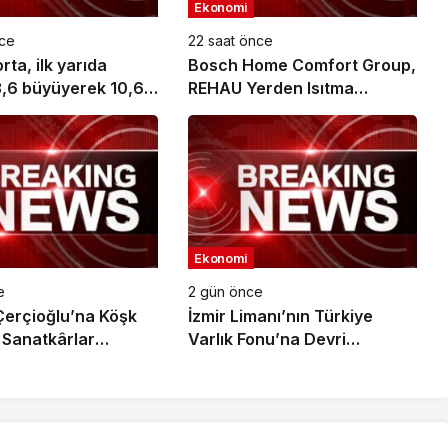
Ekonomi
nce
22 saat önce
ta, ilk yarıda
Bosch Home Comfort Group,
,6 büyüyerek 10,66
REHAU Yerden Isıtma
L prim üretimine
Sistemleri’nin Türkiye’deki
tek yetkili distribütörü oldu
Ekonomi
e
2 gün önce
erçioğlu’na Köşk
İzmir Limanı’nın Türkiye
 Sanatkârlar
Varlık Fonu’na Devri
an Ziyaret
Tamamlandı