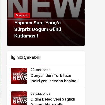
Magazin
Ekon
Yapımcı Suat Yanç’a
GCA
Sürpriz Doğum Günü
cam
Kutlaması!
bütü
İlginizi Çekebilir
22 saat önce
Dünya lideri Türk taze
inciri yeni sezona başladı
22 saat önce
Didim Belediyesi Sağlıklı
Yaşamı Hareketle