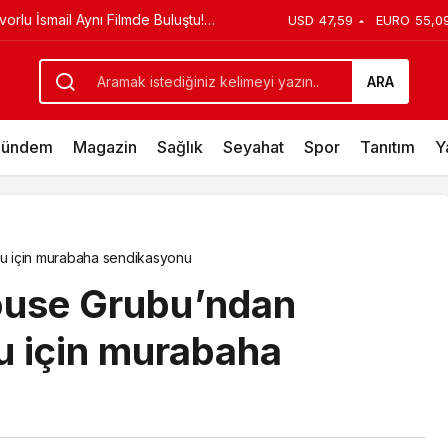
ürpriz Doğum Günü Kutlaması!
USD
47,59
EURO
55,0
Uluslararası Para Transferi Hizmetlerini Tam Kapsamlı Su
ARA
ündem
Magazin
Sağlık
Seyahat
Spor
Tanıtım
Y
nu için murabaha sendikasyonu
ouse Grubu’ndan
nu için murabaha