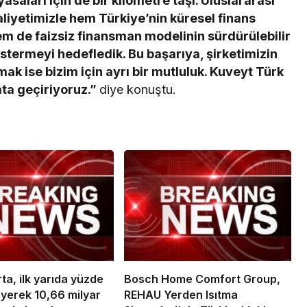
asaları için de bir kilometre taşı. Uluslararası
faaliyetimizle hem Türkiye’nin küresel finans
hem de faizsiz finansman modelinin sürdürülebilir
stermeyi hedefledik. Bu başarıya, şirketimizin
ak ise bizim için ayrı bir mutluluk. Kuveyt Türk
ata geçiriyoruz.”
diye konuştu.
ta, ilk yarıda yüzde
Bosch Home Comfort Group,
yerek 10,66 milyar
REHAU Yerden Isıtma