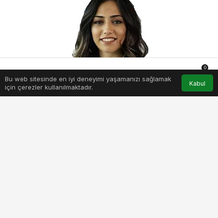
0
Bu web sitesinde en iyi deneyimi yaşamanızı sağlamak
Anasayfa
Akış
Hesabım
Bildirimler
Kabul
için çerezler kullanılmaktadır.
PAYLAŞ
BEĞEN
Hem ebeveynler hem de çocuklar için tatil
dönemi artık bitti. Okul alışverişi yapıldı,
eşyalar tamamlandı ama peki ya çocuğunuz