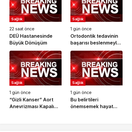
Sağlık
Sağlık
22 saat önce
1 gün önce
DEÜ Hastanesinde
Ortodontik tedavinin
Büyük Dönüşüm
başarısı beslenmeyle
başlar!
Sağlık
Sağlık
1 gün önce
1 gün önce
“Gizli Kanser” Aort
Bu belirtileri
Anevrizması Kapalı
önemsemek hayat
Yöntemle Tedavi Edildi
kurtarıyor