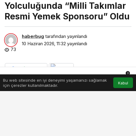
Yolculuğunda “Milli Takımlar
Resmi Yemek Sponsoru” Oldu
haberbug
tarafından yayınlandı
10 Haziran 2026, 11:32
yayınlandı
73
0
Bu web sitesinde en iyi deneyimi yaşamanızı sağlamak
Anasayfa
Akış
Hesabım
Bildirimler
Kabul
PAYLAŞ
BEĞEN
için çerezler kullanılmaktadır.
Türkiye’nin lider yemek teslimat platformu Uber
Eats Trendyol Go, Türk futbolunun uluslararası
arenadaki başarılarına ivme kazandıracak dev bir
iş birliğine imza attı. Türkiye Futbol Federasyonu
ile yapılan anlaşma doğrultusunda Uber Eats