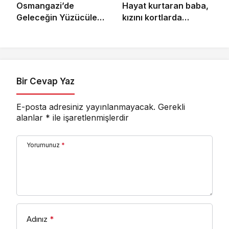
Osmangazi’de
Hayat kurtaran baba,
Geleceğin Yüzücüleri
kızını kortlarda
Sertifikalarını Aldı
şampiyonluğa
hazırlıyor
Bir Cevap Yaz
E-posta adresiniz yayınlanmayacak.
Gerekli
alanlar
*
ile işaretlenmişlerdir
Yorumunuz
*
Adınız
*