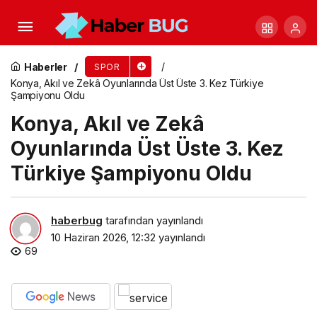
Uber Eats Trendyol Go, Türk Futbolunun Küresel
Yolculuğunda “Milli Takımlar Resmi Yemek
Haberler
SPOR
Konya, Akıl ve Zekâ Oyunlarında Üst Üste 3. Kez Türkiye
Şampiyonu Oldu
Sponsoru” Oldu
Konya, Akıl ve Zekâ
Oyunlarında Üst Üste 3. Kez
Türkiye Şampiyonu Oldu
haberbug
tarafından yayınlandı
10 Haziran 2026, 12:32
yayınlandı
69