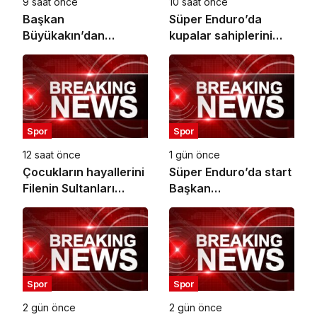
9 saat önce
10 saat önce
Başkan
Süper Enduro’da
Büyükakın’dan
kupalar sahiplerini
uluslararası yarışma
buldu
müjdesi
Spor
Spor
12 saat önce
1 gün önce
Çocukların hayallerini
Süper Enduro’da start
Filenin Sultanları
Başkan
süslüyor
Büyükakın’dan
Spor
Spor
2 gün önce
2 gün önce