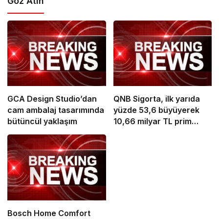
Göz Atın
GCA Design Studio’dan
QNB Sigorta, ilk yarıda
cam ambalaj tasarımında
yüzde 53,6 büyüyerek
bütüncül yaklaşım
10,66 milyar TL prim
üretimine ulaştı
Bosch Home Comfort