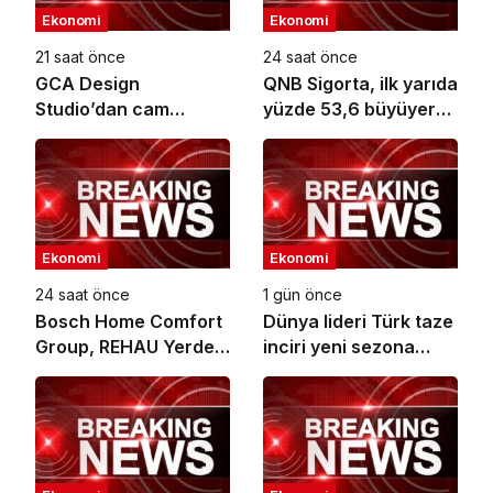
Ekonomi
Ekonomi
21 saat önce
24 saat önce
GCA Design
QNB Sigorta, ilk yarıda
Studio’dan cam
yüzde 53,6 büyüyerek
ambalaj tasarımında
10,66 milyar TL prim
bütüncül yaklaşım
üretimine ulaştı
Ekonomi
Ekonomi
24 saat önce
1 gün önce
Bosch Home Comfort
Dünya lideri Türk taze
Group, REHAU Yerden
inciri yeni sezona
Isıtma Sistemleri’nin
başladı
Türkiye’deki tek yetkili
distribütörü oldu