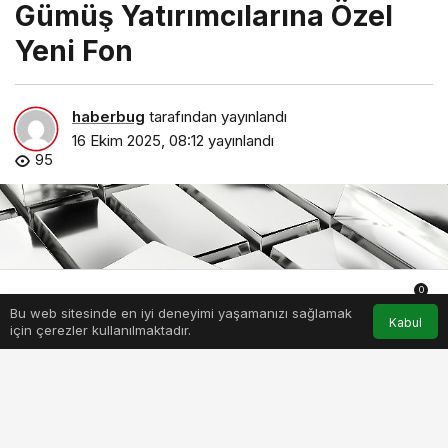
Gümüş Yatırımcılarına Özel
Yeni Fon
haberbug
tarafından yayınlandı
16 Ekim 2025, 08:12
yayınlandı
95
0
Bu web sitesinde en iyi deneyimi yaşamanızı sağlamak
Anasayfa
Akış
Hesabım
Bildirimler
Kabul
için çerezler kullanılmaktadır.
garanti-bbva-emeklilikten-gumus-yatirimcilarina-ozel-yeni-
fon.jpg