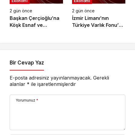
Ekonomi
Ekonomi
2 gün önce
2 gün önce
Başkan Çerçioğlu’na
İzmir Limanı’nın
Köşk Esnaf ve
Türkiye Varlık Fonu’na
Sanatkârlar
Devri Tamamlandı
Odası’ndan Ziyaret
Bir Cevap Yaz
E-posta adresiniz yayınlanmayacak.
Gerekli
alanlar
*
ile işaretlenmişlerdir
Yorumunuz
*