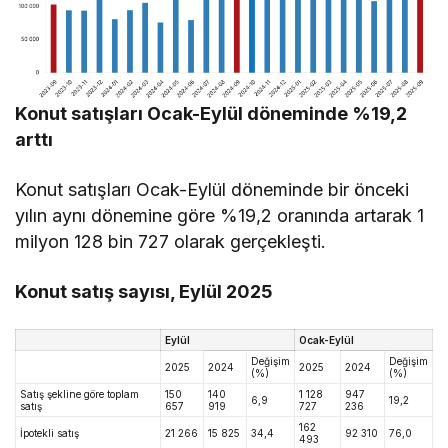
Konut satışları Ocak-Eylül döneminde %19,2
arttı
Konut satışları Ocak-Eylül döneminde bir önceki
yılın aynı dönemine göre %19,2 oranında artarak 1
milyon 128 bin 727 olarak gerçekleşti.
Konut satış sayısı, Eylül 2025
Eylül
Ocak-Eylül
Değişim
Değişim
2025
2024
2025
2024
(%)
(%)
Satış şekline göre toplam
150
140
1 128
947
6,9
19,2
satış
657
919
727
236
162
İpotekli satış
21 266
15 825
34,4
92 310
76,0
493