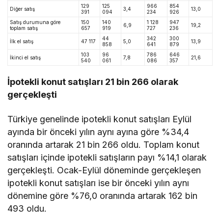
129
125
966
854
Diğer satış
3,4
13,0
391
094
234
926
Satış durumuna göre
150
140
1 128
947
6,9
19,2
toplam satış
657
919
727
236
44
342
300
İlk el satış
47 117
5,0
13,9
858
641
879
103
96
786
646
İkinci el satış
7,8
21,6
540
061
086
357
İpotekli konut satışları 21 bin 266 olarak
gerçekleşti
Türkiye genelinde ipotekli konut satışları Eylül
ayında bir önceki yılın aynı ayına göre %34,4
oranında artarak 21 bin 266 oldu. Toplam konut
satışları içinde ipotekli satışların payı %14,1 olarak
gerçekleşti. Ocak-Eylül döneminde gerçekleşen
ipotekli konut satışları ise bir önceki yılın aynı
dönemine göre %76,0 oranında artarak 162 bin
493 oldu.