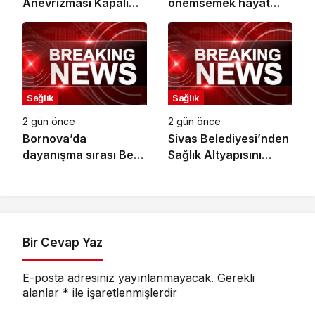
Anevrizması Kapalı
önemsemek hayat
Yöntemle Tedavi Edildi
kurtarıyor
Sağlık
Sağlık
2 gün önce
2 gün önce
Bornova’da
Sivas Belediyesi’nden
dayanışma sırası Berk
Sağlık Altyapısını
Yıldız’da
Güçlendirecek Yatırım
Bir Cevap Yaz
E-posta adresiniz yayınlanmayacak.
Gerekli
alanlar
*
ile işaretlenmişlerdir