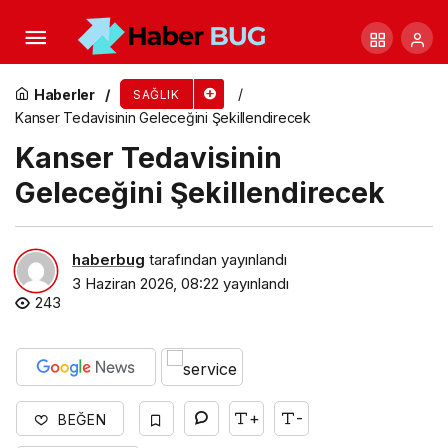
Reflü yemek borusunda kalıcı hasara yol
açabiliyor, hatta…
Haberler
SAĞLIK
Kanser Tedavisinin Geleceğini Şekillendirecek
Kanser Tedavisinin
Geleceğini Şekillendirecek
haberbug
tarafından yayınlandı
3 Haziran 2026, 08:22
yayınlandı
243
+
-
BEĞEN