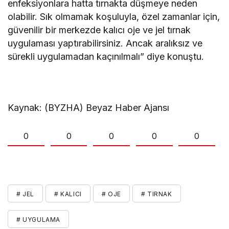
enfeksiyonlara hatta tırnakta düşmeye neden
olabilir. Sık olmamak koşuluyla, özel zamanlar için,
güvenilir bir merkezde kalıcı oje ve jel tırnak
uygulaması yaptırabilirsiniz. Ancak aralıksız ve
sürekli uygulamadan kaçınılmalı” diye konuştu.
Kaynak: (BYZHA) Beyaz Haber Ajansı
0
0
0
0
0
# JEL
# KALICI
# OJE
# TIRNAK
# UYGULAMA