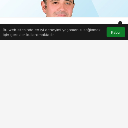
0
Bu web sitesinde en iyi deneyimi yaşamanızı sağlamak
Anasayfa
Akış
Hesabım
Bildirimler
Kabul
için çerezler kullanılmaktadır.
PAYLAŞ
BEĞEN
Tam şu anda ekran karşısında ne iş yapıyorsanız
hemen durun ve sadece 1 saniye o pozisyonda
kendinizi gözlemleyin! Ne görüyorsunuz?
Bilgisayar ekranına odaklanmış, omuzlar önde,