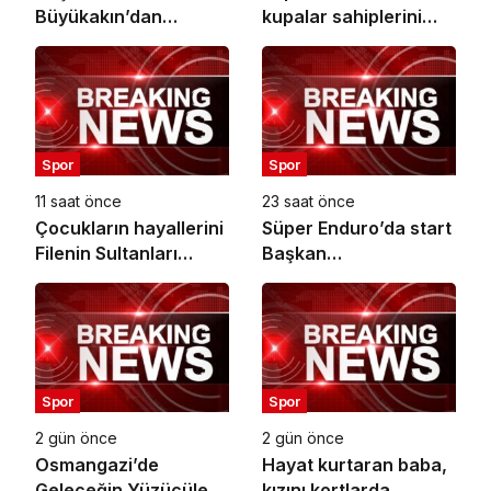
Büyükakın’dan
kupalar sahiplerini
uluslararası yarışma
buldu
müjdesi
Spor
Spor
11 saat önce
23 saat önce
Çocukların hayallerini
Süper Enduro’da start
Filenin Sultanları
Başkan
süslüyor
Büyükakın’dan
Spor
Spor
2 gün önce
2 gün önce
Osmangazi’de
Hayat kurtaran baba,
Geleceğin Yüzücüleri
kızını kortlarda