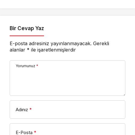
Yatırıldı
Ankara’dan destek
istedi
Bir Cevap Yaz
E-posta adresiniz yayınlanmayacak.
Gerekli
alanlar
*
ile işaretlenmişlerdir
Yorumunuz
*
Adınız
*
E-Posta
*