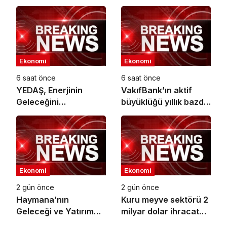
İş Birliği
Ekonomi
Ekonomi
6 saat önce
6 saat önce
YEDAŞ, Enerjinin
VakıfBank’ın aktif
Geleceğini
büyüklüğü yıllık bazda
Şekillendirecek Genç
yüzde 28 artışla 5,8
Yetenekleri Arıyor
trilyon TL’yi aştı
Ekonomi
Ekonomi
2 gün önce
2 gün önce
Haymana’nın
Kuru meyve sektörü 2
Geleceği ve Yatırım
milyar dolar ihracat
Potansiyeli Masaya
hedefi için