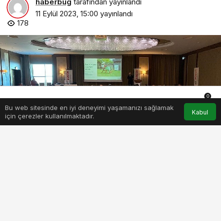
haberbug
tarafından yayınlandı
11 Eylül 2023, 15:00
yayınlandı
178
0
Bu web sitesinde en iyi deneyimi yaşamanızı sağlamak
Anasayfa
Akış
Hesabım
Bildirimler
Kabul
için çerezler kullanılmaktadır.
PAYLAŞ
BEĞEN