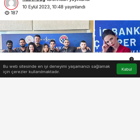
10 Eylül 2023, 10:48
yayınlandı
187
0
Bu web sitesinde en iyi deneyimi yaşamanızı sağlamak
Anasayfa
Akış
Hesabım
Bildirimler
Kabul
için çerezler kullanılmaktadır.
PAYLAŞ
BEĞEN