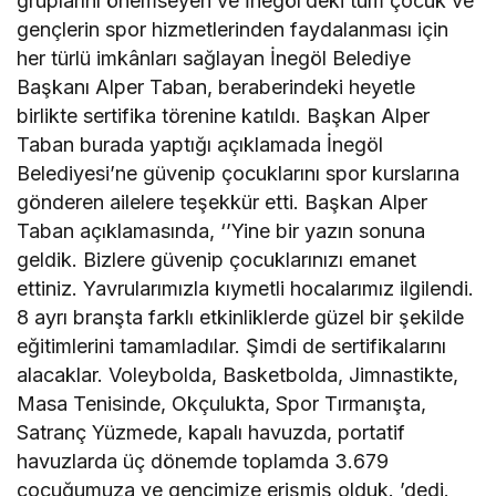
gruplarını önemseyen ve İnegöl’deki tüm çocuk ve
gençlerin spor hizmetlerinden faydalanması için
her türlü imkânları sağlayan İnegöl Belediye
Başkanı Alper Taban, beraberindeki heyetle
birlikte sertifika törenine katıldı. Başkan Alper
Taban burada yaptığı açıklamada İnegöl
Belediyesi’ne güvenip çocuklarını spor kurslarına
gönderen ailelere teşekkür etti. Başkan Alper
Taban açıklamasında, ‘’Yine bir yazın sonuna
geldik. Bizlere güvenip çocuklarınızı emanet
ettiniz. Yavrularımızla kıymetli hocalarımız ilgilendi.
8 ayrı branşta farklı etkinliklerde güzel bir şekilde
eğitimlerini tamamladılar. Şimdi de sertifikalarını
alacaklar. Voleybolda, Basketbolda, Jimnastikte,
Masa Tenisinde, Okçulukta, Spor Tırmanışta,
Satranç Yüzmede, kapalı havuzda, portatif
havuzlarda üç dönemde toplamda 3.679
çocuğumuza ve gencimize erişmiş olduk. ’dedi.