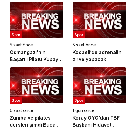
Kompleksi Açılıyor
Dönüşüm!
Spor
Spor
5 saat önce
5 saat önce
Osmangazi’nin
Kocaeli’de adrenalin
Başarılı Pilotu Kupayı
zirve yapacak
Başkan Aydın’la
Paylaştı
Spor
Spor
6 saat önce
1 gün önce
Zumba ve pilates
Koray GYO’dan TBF
dersleri şimdi Buca
Başkanı Hidayet
Arena Stadı’nda
Türkoğlu’na ziyaret