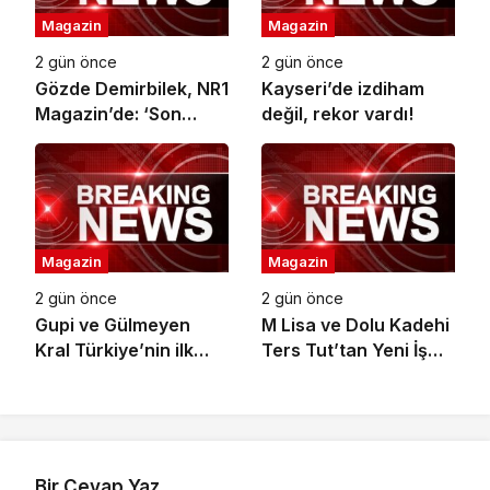
Magazin
Magazin
2 gün önce
2 gün önce
Gözde Demirbilek, NR1
Kayseri’de izdiham
Magazin’de: ‘Son
değil, rekor vardı!
assolist olarak var
olacağım!’
Magazin
Magazin
2 gün önce
2 gün önce
Gupi ve Gülmeyen
M Lisa ve Dolu Kadehi
Kral Türkiye’nin ilk
Ters Tut’tan Yeni İş
IMAX® animasyon
Birliği: Vişne
filmi oluyor
Bir Cevap Yaz