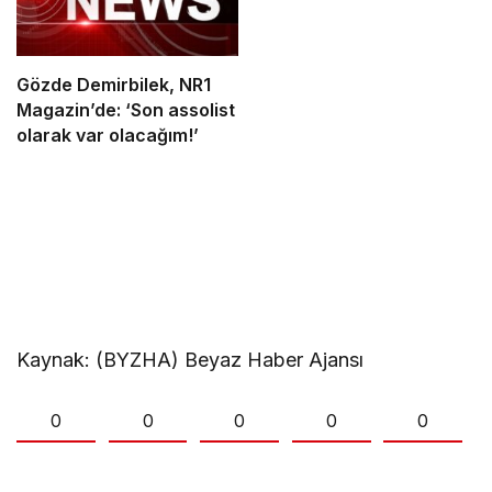
Gözde Demirbilek, NR1
Magazin’de: ‘Son assolist
olarak var olacağım!’
Kaynak: (BYZHA) Beyaz Haber Ajansı
0
0
0
0
0