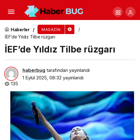
Netflix, Gupse Özay’ın Kaleminden Çıkan
Platonik: Mavi Dolunay Otel’in Yeni Fragmanını
Haberler
MAGAZIN
İEF’de Yıldız Tilbe rüzgarı
Paylaştı!
İEF’de Yıldız Tilbe rüzgarı
haberbug
tarafından yayınlandı
1 Eylül 2025, 08:32
yayınlandı
135