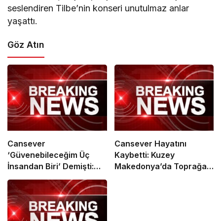
seslendiren Tilbe’nin konseri unutulmaz anlar
yaşattı.
Göz Atın
Cansever
Cansever Hayatını
‘Güvenebileceğim Üç
Kaybetti: Kuzey
İnsandan Biri’ Demişti:
Makedonya’da Toprağa
Mahmut Görgen’den
Verilecek
Cansever’e Duygusal
Veda