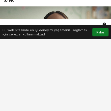
140
0
Bu web sitesinde en iyi deneyimi yaşamanızı sağlamak
Anasayfa
Akış
Hesabım
Bildirimler
Kabul
için çerezler kullanılmaktadır.
netflix-gupse-ozayin-kaleminden-cikan-platonik-mavi-dolunay-
otelin-yeni-fragmanini-paylasti.jpg
PAYLAŞ
BEĞEN
Alaçatı’da bir anne ve iki kızı tarafından işletilen