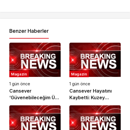
Benzer Haberler
Magazin
Magazin
1 gün önce
1 gün önce
Cansever
Cansever Hayatını
‘Güvenebileceğim Üç
Kaybetti: Kuzey
İnsandan Biri’ Demişti:
Makedonya’da
Mahmut Görgen’den
Toprağa Verilecek
Cansever’e Duygusal
Veda