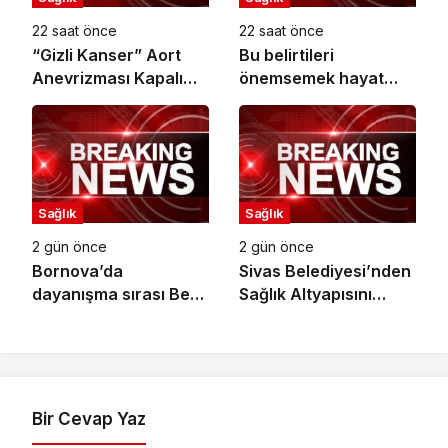
22 saat önce
22 saat önce
“Gizli Kanser” Aort
Bu belirtileri
Anevrizması Kapalı
önemsemek hayat
Yöntemle Tedavi Edildi
kurtarıyor
Sağlık
Sağlık
2 gün önce
2 gün önce
Bornova’da
Sivas Belediyesi’nden
dayanışma sırası Berk
Sağlık Altyapısını
Yıldız’da
Güçlendirecek Yatırım
Bir Cevap Yaz