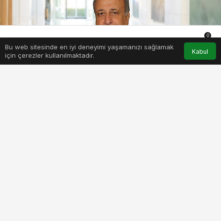
0
Bu web sitesinde en iyi deneyimi yaşamanızı sağlamak
Anasayfa
Akış
Hesabım
Bildirimler
Kabul
için çerezler kullanılmaktadır.
losemi-ilk-5-yasta-daha-sik-goruluyor.jpg
PAYLAŞ
BEĞEN
Lösemi, kemik iliği ana kök hücrelerinin genetik
bir zemin varlığında çeşitli çevresel faktörlerin
de etkisiyle kontrolsüz çoğalması ve ölümsüz
hale dönüşmesi sonucu oluşur. Çocukluk çağı
kanserlerinin en yaygın türünün lösemi
olduğunu ve çocuklardaki kanser vakalarının