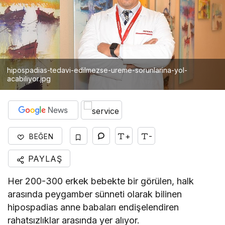
hipospadias-tedavi-edilmezse-ureme-sorunlarina-yol-
acabiliyor.jpg
+
-
BEĞEN
PAYLAŞ
Her 200-300 erkek bebekte bir görülen, halk
arasında peygamber sünneti olarak bilinen
hipospadias anne babaları endişelendiren
rahatsızlıklar arasında yer alıyor.