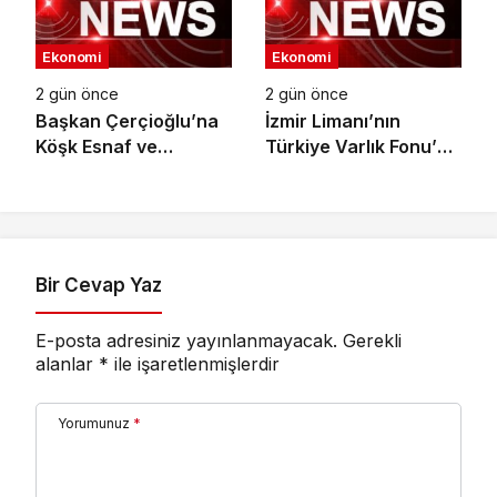
Ekonomi
Ekonomi
2 gün önce
2 gün önce
Başkan Çerçioğlu’na
İzmir Limanı’nın
Köşk Esnaf ve
Türkiye Varlık Fonu’na
Sanatkârlar
Devri Tamamlandı
Odası’ndan Ziyaret
Bir Cevap Yaz
E-posta adresiniz yayınlanmayacak.
Gerekli
alanlar
*
ile işaretlenmişlerdir
Yorumunuz
*