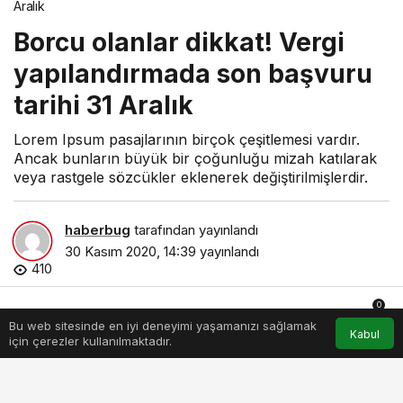
Aralık
Borcu olanlar dikkat! Vergi
yapılandırmada son başvuru
tarihi 31 Aralık
Lorem Ipsum pasajlarının birçok çeşitlemesi vardır.
Ancak bunların büyük bir çoğunluğu mizah katılarak
veya rastgele sözcükler eklenerek değiştirilmişlerdir.
haberbug
tarafından yayınlandı
30 Kasım 2020, 14:39
yayınlandı
410
0
Bu web sitesinde en iyi deneyimi yaşamanızı sağlamak
Anasayfa
Akış
Hesabım
Bildirimler
Kabul
için çerezler kullanılmaktadır.