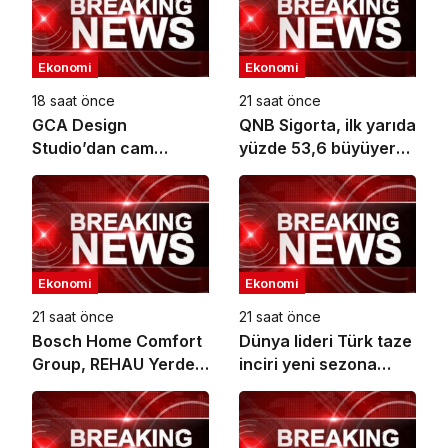
Ekonomi
Ekonomi
18 saat önce
21 saat önce
GCA Design
QNB Sigorta, ilk yarıda
Studio’dan cam
yüzde 53,6 büyüyerek
ambalaj tasarımında
10,66 milyar TL prim
bütüncül yaklaşım
üretimine ulaştı
Ekonomi
Ekonomi
21 saat önce
21 saat önce
Bosch Home Comfort
Dünya lideri Türk taze
Group, REHAU Yerden
inciri yeni sezona
Isıtma Sistemleri’nin
başladı
Türkiye’deki tek yetkili
distribütörü oldu