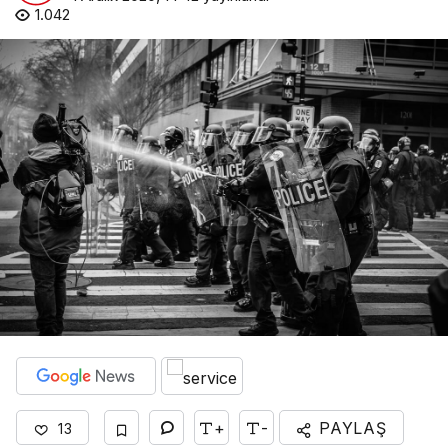
1.042
+
-
PAYLAŞ
13