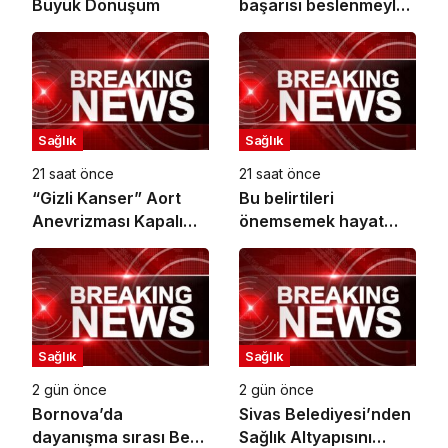
Büyük Dönüşüm
başarısı beslenmeyle
başlar!
Sağlık
Sağlık
21 saat önce
21 saat önce
“Gizli Kanser” Aort
Bu belirtileri
Anevrizması Kapalı
önemsemek hayat
Yöntemle Tedavi Edildi
kurtarıyor
Sağlık
Sağlık
2 gün önce
2 gün önce
Bornova’da
Sivas Belediyesi’nden
dayanışma sırası Berk
Sağlık Altyapısını