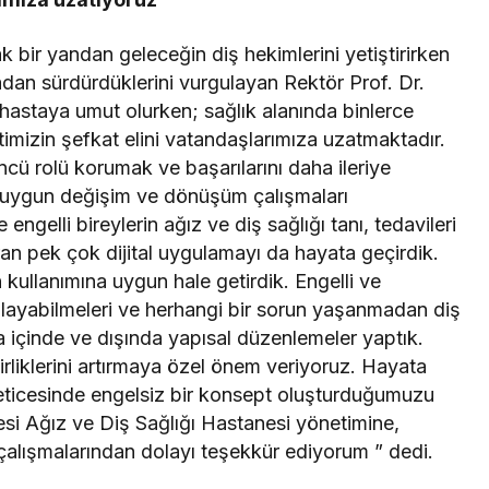
k bir yandan geleceğin diş hekimlerini yetiştirirken
adan sürdürdüklerini vurgulayan Rektör Prof. Dr.
hastaya umut olurken; sağlık alanında binlerce
timizin şefkat elini vatandaşlarımıza uzatmaktadır.
cü rolü korumak ve başarılarını daha ileriye
 uygun değişim ve dönüşüm çalışmaları
ngelli bireylerin ağız ve diş sağlığı tanı, tedavileri
tıran pek çok dijital uygulamayı da hayata geçirdik.
rın kullanımına uygun hale getirdik. Engelli ve
sağlayabilmeleri ve herhangi bir sorun yaşanmadan diş
ina içinde ve dışında yapısal düzenlemeler yaptık.
ilirliklerini artırmaya özel önem veriyoruz. Hayata
z neticesinde engelsiz bir konsept oluşturduğumuzu
esi Ağız ve Diş Sağlığı Hastanesi yönetimine,
 çalışmalarından dolayı teşekkür ediyorum ” dedi.