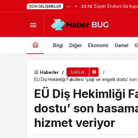
Bağımsız Sanatçı ve Ma
21:22
SON GELIŞMELER
Okullar Açılıyor, Çocuklar Hazır mı?
Bilgi
Diğer
Ekonomi
Genel
G
Haberler
SAĞLIK
EÜ Diş Hekimliği Fakültesi ‘yaşlı ve engelli dostu’ s
EÜ Diş Hekimliği Fa
dostu’ son basama
hizmet veriyor