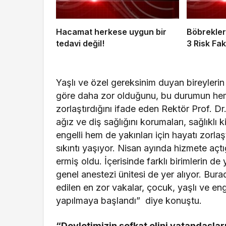
Hacamat herkese uygun bir
Böbrekler
tedavi değil!
3 Risk Fa
Yaşlı ve özel gereksinim duyan bireylerin 
göre daha zor olduğunu, bu durumun hem 
zorlaştırdığını ifade eden Rektör Prof. 
ağız ve diş sağlığını korumaları, sağlıkl
engelli hem de yakınları için hayatı zorla
sıkıntı yaşıyor. Nisan ayında hizmete açtığ
ermiş oldu. İçerisinde farklı birimlerin 
genel anestezi ünitesi de yer alıyor. Bur
edilen en zor vakalar, çocuk, yaşlı ve enge
yapılmaya başlandı” diye konuştu.
“Devletimizin şefkat elini vatandaşla