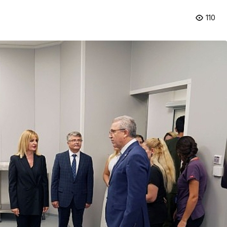
110
Spor
rini
Süper Enduro’da start
süslüyor
Başkan Büyükakın’dan