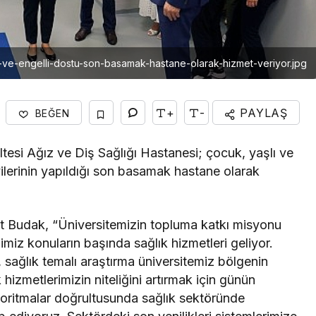
li-ve-engelli-dostu-son-basamak-hastane-olarak-hizmet-veriyor.jpg
+
-
PAYLAŞ
BEĞEN
tesi Ağız ve Diş Sağlığı Hastanesi; çocuk, yaşlı ve
avilerinin yapıldığı son basamak hastane olarak
et Budak, “Üniversitemizin topluma katkı misyonu
iz konuların başında sağlık hizmetleri geliyor.
 sağlık temalı araştırma üniversitemiz bölgenin
izmetlerimizin niteliğini artırmak için günün
lgoritmalar doğrultusunda sağlık sektöründe