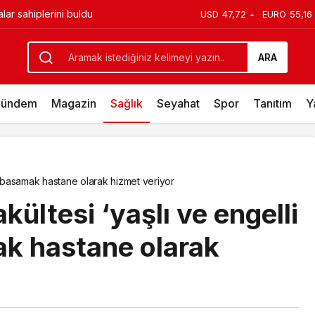
rkalar İçin PR’ın Kuralları Değişiyor
USD
47,72
EURO
55,16
ARA
ündem
Magazin
Sağlık
Seyahat
Spor
Tanıtım
Y
on basamak hastane olarak hizmet veriyor
kültesi ‘yaşlı ve engelli
k hastane olarak