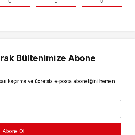
0
0
0
rak Bültenimize Abone
satı kaçırma ve ücretsiz e-posta aboneliğini hemen