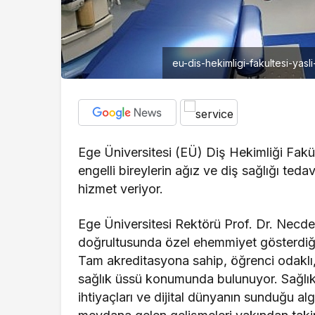
eu-dis-hekimligi-fakultesi-yas
Ege Üniversitesi (EÜ) Diş Hekimliği Fakül
engelli bireylerin ağız ve diş sağlığı ted
hizmet veriyor.
Ege Üniversitesi Rektörü Prof. Dr. Necd
doğrultusunda özel ehemmiyet gösterdiğim
Tam akreditasyona sahip, öğrenci odaklı,
sağlık üssü konumunda bulunuyor. Sağlık h
ihtiyaçları ve dijital dünyanın sunduğu a