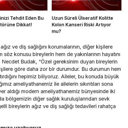
inizi Tehdit Eden Bu
Uzun Süreli Ülseratif Kolitte
ktörüne Dikkat!
Kolon Kanseri Riski Artıyor
mu?
ağız ve diş sağlığını korumalarının, diğer kişilere
söz konusu bireylerin hem de yakınlarının hayatını
Dr. Necdet Budak, “Özel gereksinim duyan bireylerin
ı kişilere göre daha zor bir durumdur. Bu durumun hem
ştırdığını hepimiz biliyoruz. Aileler, bu konuda büyük
ımız ameliyathanemiz ile ailelerin sıkıntıları sona
de yer aldığı modern ameliyathanemiz bünyesinde iki
ada bölgemizin diğer sağlık kuruluşlarından sevk
lli bireylerin ağız ve diş sağlığı tedavileri rahatça
rımıza uzatıyoruz