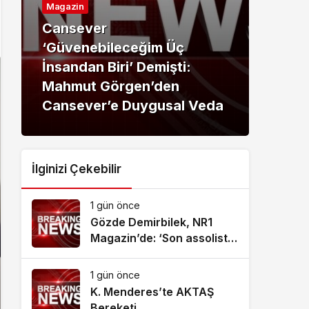
Magazin
Maga
Cansever
‘Güvenebileceğim Üç
Can
İnsandan Biri’ Demişti:
Kayb
Mahmut Görgen’den
Mak
Cansever’e Duygusal Veda
Veri
İlginizi Çekebilir
1 gün önce
Gözde Demirbilek, NR1
Magazin’de: ‘Son assolist
olarak var olacağım!’
1 gün önce
K. Menderes’te AKTAŞ
Bereketi