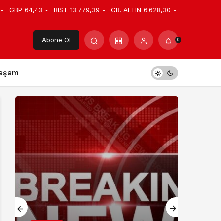
GBP
64,43
BIST
13.779,39
GR. ALTIN
6.628,30
Abone Ol
0
aşam