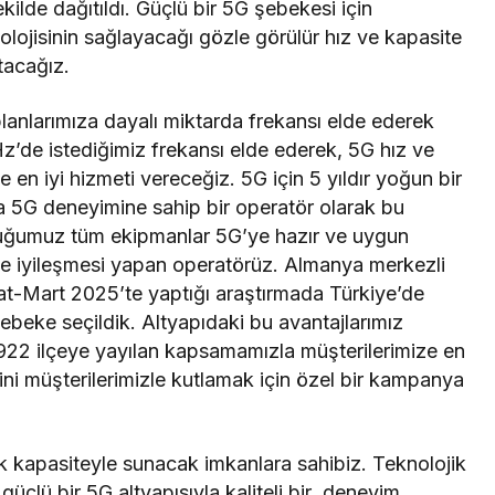
ekilde dağıtıldı. Güçlü bir 5G şebekesi için
nolojisinin sağlayacağı gözle görülür hız ve kapasite
ıtacağız.
lanlarımıza dayalı miktarda frekansı elde ederek
z’de istediğimiz frekansı elde ederek, 5G hız ve
 en iyi hizmeti vereceğiz. 5G için 5 yıldır yoğun bir
a 5G deneyimine sahip bir operatör olarak bu
duğumuz tüm ekipmanlar 5G’ye hazır ve uygun
e iyileşmesi yapan operatörüz. Almanya merkezli
at-Mart 2025’te yaptığı araştırmada Türkiye’de
beke seçildik. Altyapıdaki bu avantajlarımız
e 922 ilçeye yayılan kapsamamızla müşterilerimize en
ini müşterilerimizle kutlamak için özel bir kampanya
kapasiteyle sunacak imkanlara sahibiz. Teknolojik
 güçlü bir 5G altyapısıyla kaliteli bir deneyim