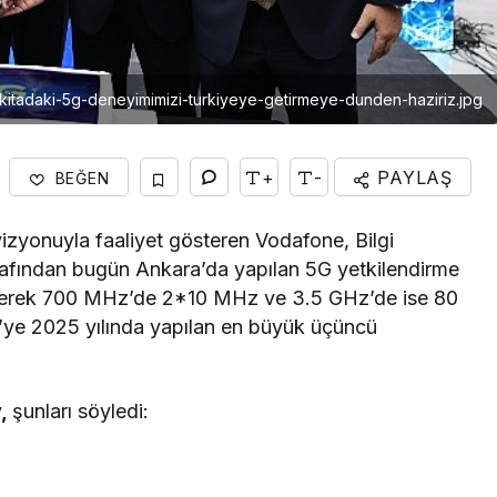
kitadaki-5g-deneyimimizi-turkiyeye-getirmeye-dunden-haziriz.jpg
+
-
PAYLAŞ
BEĞEN
 vizyonuyla faaliyet gösteren Vodafone, Bilgi
arafından bugün Ankara’da yapılan 5G yetkilendirme
eyerek 700 MHz’de 2*10 MHz ve 3.5 GHz’de ise 80
ye’ye 2025 yılında yapılan en büyük üçüncü
y,
şunları söyledi: