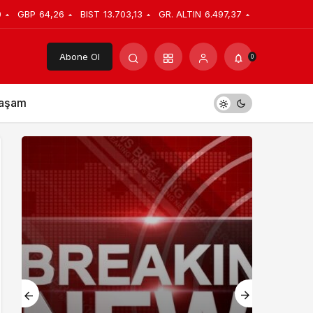
0
GBP
64,26
BIST
13.703,13
GR. ALTIN
6.497,37
Abone Ol
0
aşam