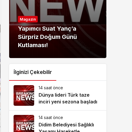
Magazin
Ekon
Yapımcı Suat Yanç’a
GCA
Sürpriz Doğum Günü
cam
Kutlaması!
bütü
İlginizi Çekebilir
14 saat önce
Dünya lideri Türk taze
inciri yeni sezona başladı
14 saat önce
Didim Belediyesi Sağlıklı
Yaşamı Hareketle