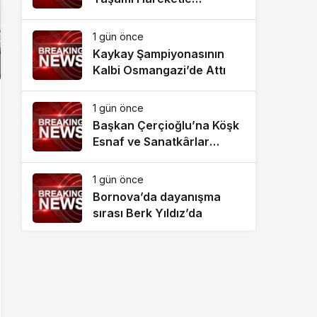
Destekliyor
1 gün önce
Kaykay Şampiyonasının
Kalbi Osmangazi’de Attı
1 gün önce
Başkan Çerçioğlu’na Köşk
Esnaf ve Sanatkârlar
Odası’ndan Ziyaret
1 gün önce
Bornova’da dayanışma
sırası Berk Yıldız’da