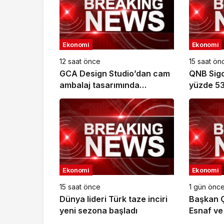
Ekonomi
Ekonomi
12 saat önce
15 saat ön
GCA Design Studio’dan cam
QNB Sigor
ambalaj tasarımında
yüzde 53
bütüncül yaklaşım
milyar T
ulaştı
Ekonomi
Ekonomi
15 saat önce
1 gün önc
Dünya lideri Türk taze inciri
Başkan Ç
yeni sezona başladı
Esnaf ve
Odası’nd