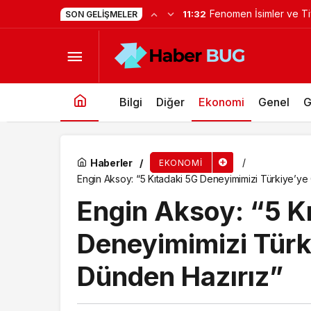
Yapımcı Suat Yanç’a S
11:22
SON GELIŞMELER
Büyükşehir’den üreticilere ekipman desteği
Bilgi
Diğer
Ekonomi
Genel
G
Haberler
EKONOMI
Engin Aksoy: “5 Kıtadaki 5G Deneyimimizi Türkiye’ye
Engin Aksoy: “5 K
Deneyimimizi Türk
Dünden Hazırız”