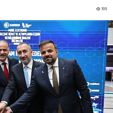
105
Magazin
Fenomen İsimler ve Tivorlu
İsmail Aynı Filmde Buluştu!
 Büyük
‘Kozalak Devri’ 7
Ağustos’ta Vizyonda