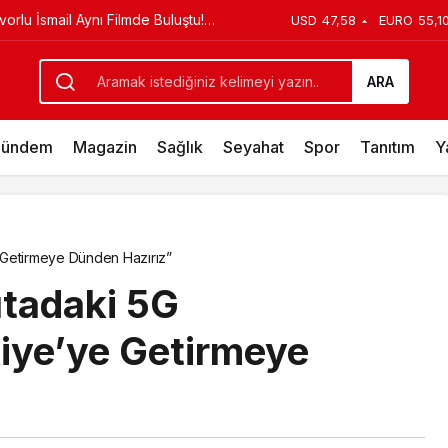
ürpriz Doğum Günü Kutlaması!
USD
47,58
EURO
55,1
ARA
ündem
Magazin
Sağlık
Seyahat
Spor
Tanıtım
Y
 Getirmeye Dünden Hazırız”
ıtadaki 5G
iye’ye Getirmeye