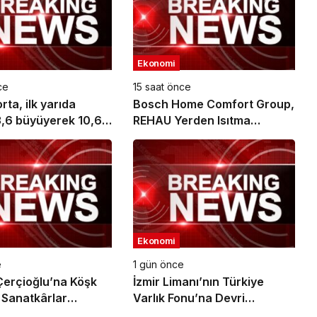
Ekonomi
ce
15 saat önce
ta, ilk yarıda
Bosch Home Comfort Group,
,6 büyüyerek 10,66
REHAU Yerden Isıtma
L prim üretimine
Sistemleri’nin Türkiye’deki
tek yetkili distribütörü oldu
Ekonomi
e
1 gün önce
erçioğlu’na Köşk
İzmir Limanı’nın Türkiye
 Sanatkârlar
Varlık Fonu’na Devri
an Ziyaret
Tamamlandı