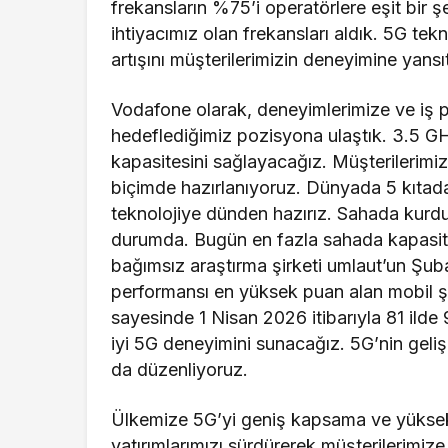
frekansların %75’i operatörlere eşit bir ş
ihtiyacımız olan frekansları aldık. 5G tek
artışını müşterilerimizin deneyimine yans
Vodafone olarak, deneyimlerimize ve iş p
hedeflediğimiz pozisyona ulaştık. 3.5 GH
kapasitesini sağlayacağız. Müşterilerimize
biçimde hazırlanıyoruz. Dünyada 5 kıtad
teknolojiye dünden hazırız. Sahada kur
durumda. Bugün en fazla sahada kapasit
bağımsız araştırma şirketi umlaut’un Şub
performansı en yüksek puan alan mobil şe
sayesinde 1 Nisan 2026 itibarıyla 81 ild
iyi 5G deneyimini sunacağız. 5G’nin geliş
da düzenliyoruz.
Ülkemize 5G’yi geniş kapsama ve yüksek 
yatırımlarımızı sürdürerek müşterilerimize