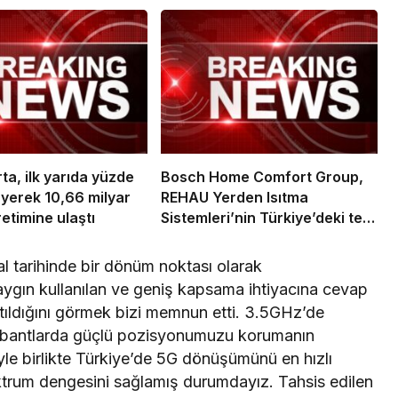
ta, ilk yarıda yüzde
Bosch Home Comfort Group,
yerek 10,66 milyar
REHAU Yerden Isıtma
etimine ulaştı
Sistemleri’nin Türkiye’deki tek
yetkili distribütörü oldu
tal tarihinde bir dönüm noktası olarak
aygın kullanılan ve geniş kapsama ihtiyacına cevap
tıldığını görmek bizi memnun etti. 3.5GHz’de
jik bantlarda güçlü pozisyonumuzu korumanın
yle birlikte Türkiye’de 5G dönüşümünü en hızlı
ktrum dengesini sağlamış durumdayız. Tahsis edilen