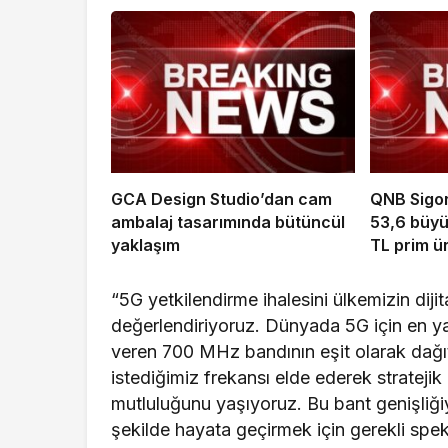
GCA Design Studio’dan cam
QNB Sigor
ambalaj tasarımında bütüncül
53,6 büyü
yaklaşım
TL prim ür
“5G yetkilendirme ihalesini ülkemizin diji
değerlendiriyoruz. Dünyada 5G için en y
veren 700 MHz bandının eşit olarak dağı
istediğimiz frekansı elde ederek strate
mutluluğunu yaşıyoruz. Bu bant genişliği
şekilde hayata geçirmek için gerekli spe