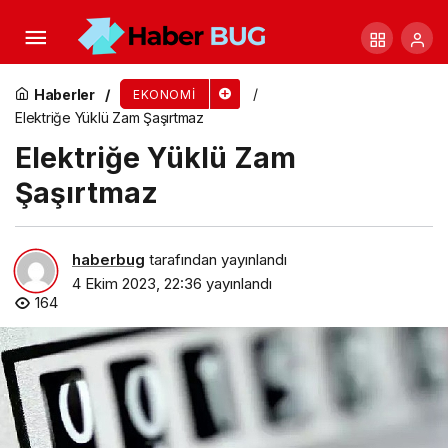
Alibaba.com’un İlk “Verified Müşteri Etkinliği”
Tempo BPO İş Birliği ile Raffles Otel’de
Haberler
EKONOMI
Elektriğe Yüklü Zam Şaşırtmaz
Gerçekleşti
Elektriğe Yüklü Zam
Şaşırtmaz
haberbug
tarafından yayınlandı
4 Ekim 2023, 22:36
yayınlandı
164