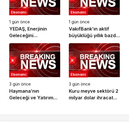
Ekonomi
Ekonomi
1 gün önce
1 gün önce
YEDAŞ, Enerjinin
VakıfBank’ın aktif
Geleceğini
büyüklüğü yıllık bazda
Şekillendirecek Genç
yüzde 28 artışla 5,8
Yetenekleri Arıyor
trilyon TL’yi aştı
Ekonomi
Ekonomi
3 gün önce
3 gün önce
Haymana’nın
Kuru meyve sektörü 2
Geleceği ve Yatırım
milyar dolar ihracat
Potansiyeli Masaya
hedefi için
Yatırıldı
Ankara’dan destek
istedi