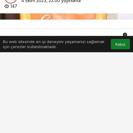
4 Ekim 2023, 22:00
yayınlandı
147
0
Bu web sitesinde en iyi deneyimi yaşamanızı sağlamak
Anasayfa
Akış
Hesabım
Bildirimler
Kabul
için çerezler kullanılmaktadır.
PAYLAŞ
BEĞEN
Müşteri deneyimi yönetimi ve bilgi teknolojileri