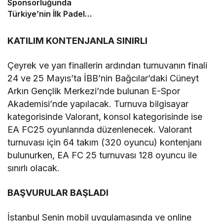
Sponsorluğunda
Türkiye’nin İlk Padel
Türkiye Şampiyonası
Başlıyor
KATILIM KONTENJANLA SINIRLI
Çeyrek ve yarı finallerin ardından turnuvanın finali
24 ve 25 Mayıs’ta İBB’nin Bağcılar’daki Cüneyt
Arkın Gençlik Merkezi’nde bulunan E-Spor
Akademisi’nde yapılacak. Turnuva bilgisayar
kategorisinde Valorant, konsol kategorisinde ise
EA FC25 oyunlarında düzenlenecek. Valorant
turnuvası için 64 takım (320 oyuncu) kontenjanı
bulunurken, EA FC 25 turnuvası 128 oyuncu ile
sınırlı olacak.
BAŞVURULAR BAŞLADI
İstanbul Senin mobil uygulamasında ve online