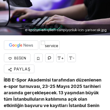
e-sporun-en-iyileri-sampiyonluk-icin-yarisacak.jpg
+
-
BEĞEN
PAYLAŞ
İBB E-Spor Akademisi tarafından düzenlenen
e-spor turnuvası, 23-25 Mayıs 2025 tarihleri
arasında gerçekleşecek. 13 yaşından büyük
tüm İstanbulluların katılımına açık olan
etkinliğin başvuru ve kayıtları İstanbul Senin