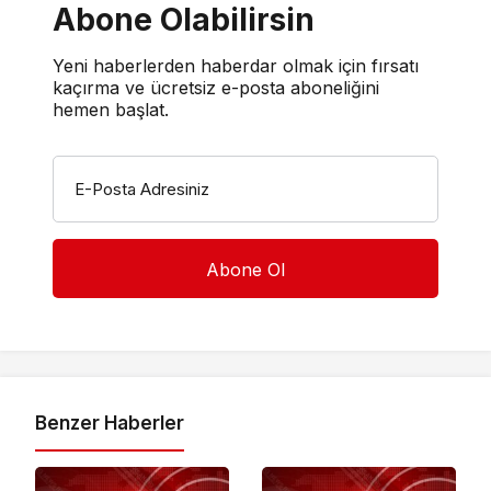
Abone Olabilirsin
Yeni haberlerden haberdar olmak için fırsatı
kaçırma ve ücretsiz e-posta aboneliğini
hemen başlat.
E-Posta Adresiniz
Benzer Haberler