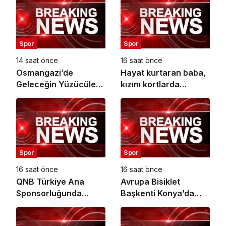
Spor
Spor
14 saat önce
16 saat önce
Osmangazi’de
Hayat kurtaran baba,
Geleceğin Yüzücüleri
kızını kortlarda
Sertifikalarını Aldı
şampiyonluğa
hazırlıyor
Spor
Spor
16 saat önce
16 saat önce
QNB Türkiye Ana
Avrupa Bisiklet
Sponsorluğunda
Başkenti Konya’da
Türkiye’nin İlk Padel
Bisiklet Festivali
Türkiye Şampiyonası
Heyecanı Başladı