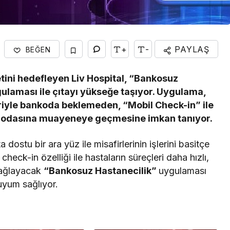
+
-
PAYLAŞ
BEĞEN
ini hedefleyen Liv Hospital, “Bankosuz
gulaması ile çıtayı yükseğe taşıyor. Uygulama,
ariyle bankoda beklemeden, “Mobil Check-in” ile
n odasına muayeneye geçmesine imkan tanıyor.
dostu bir ara yüz ile misafirlerinin işlerini basitçe
heck-in özelliği ile hastaların süreçleri daha hızlı,
 sağlayacak
“Bankosuz Hastanecilik”
uygulaması
 uyum sağlıyor.