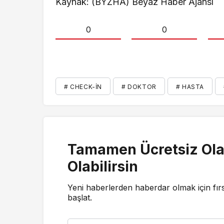
Kaynak: (BYZHA) Beyaz Haber Ajansı
0
0
# CHECK-İN
# DOKTOR
# HASTA
Tamamen Ücretsiz Ola
Olabilirsin
Yeni haberlerden haberdar olmak için fır
başlat.