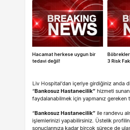
Hacamat herkese uygun bir
Böbrekler
tedavi değil!
3 Risk Fa
Liv Hospital’dan içeriye girdiğiniz anda 
“
Bankosuz Hastanecilik”
hizmeti suna
faydalanabilmek için yapmanız gereken t
“
Bankosuz Hastanecilik”
ile randevu a
işlemlerinizi yapabilirsiniz. Üstelik profi
sonuçlarınıza kadar birçok sürece de ulaşab