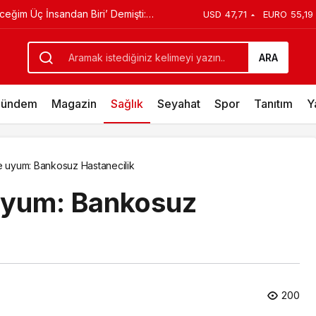
aybetti: Kuzey Makedonya’da
USD
47,71
EURO
55,19
ARA
ündem
Magazin
Sağlık
Seyahat
Spor
Tanıtım
Y
e uyum: Bankosuz Hastanecilik
 uyum: Bankosuz
200