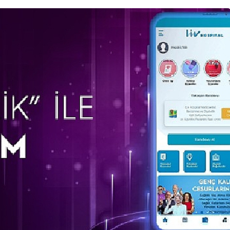
Spor
Osmangazi’de Geleceğin
prağa
Yüzücüleri Sertifikalarını
Aldı