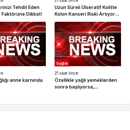
ce
21 saat önce
rinizi Tehdit Eden
Uzun Süreli Ülseratif Kolitte
k Faktörüne Dikkat!
Kolon Kanseri Riski Artıyor
mu?
Sağlık
ce
21 saat önce
ğlığı anne karnında
Özellikle yağlı yemeklerden
sonra başlıyorsa,
gecikmeyin