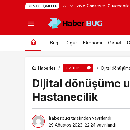
Cansever Hayatını K
20:12
SON GELIŞMELER
Uyku sorunlarının en yaygını: İnsomnia
Toprağa Verilecek
Bilgi
Diğer
Ekonomi
Genel
G
Haberler
Dijital dönüşüm
SAĞLIK
Dijital dönüşüme
Hastanecilik
haberbug
tarafından yayınlandı
29 Ağustos 2023, 22:24
yayınlandı