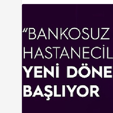
Magazin
Cansever Hayatını
Kaybetti: Kuzey
Makedonya’da To
Verilecek