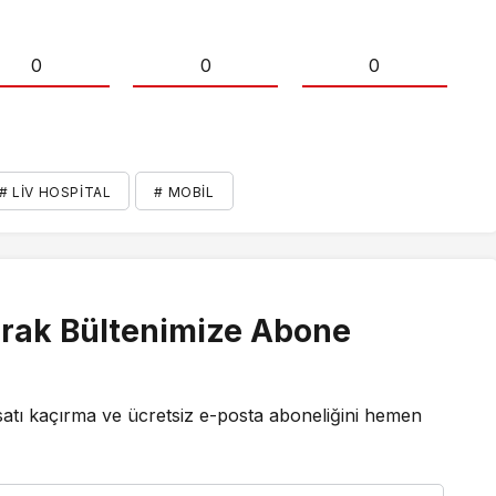
0
0
0
# LIV HOSPITAL
# MOBIL
rak Bültenimize Abone
satı kaçırma ve ücretsiz e-posta aboneliğini hemen