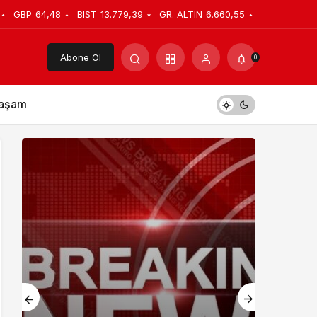
GBP
64,48
BIST
13.779,39
GR. ALTIN
6.660,55
Abone Ol
0
aşam