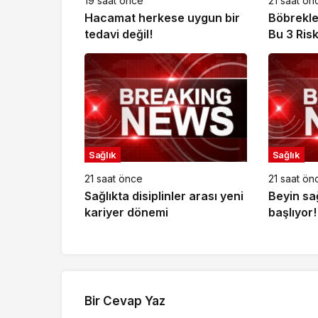
19 saat önce
21 saat ön
Hacamat herkese uygun bir
Böbrekle
tedavi değil!
Bu 3 Ris
Sağlık
Sağlık
21 saat önce
21 saat ön
Sağlıkta disiplinler arası yeni
Beyin sa
kariyer dönemi
başlıyor!
Bir Cevap Yaz