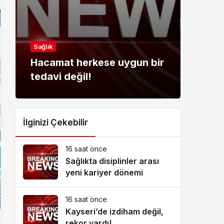
Spor
Sağlık
Haya
Hacamat herkese uygun bir
kor
tedavi değil!
hazı
İlginizi Çekebilir
16 saat önce
Sağlıkta disiplinler arası
yeni kariyer dönemi
16 saat önce
Kayseri’de izdiham değil,
rekor vardı!