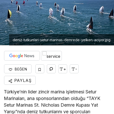
deniz-tutkunlari-setur-marinas-demrede-yelken-aciyor.jpg
+
-
BEĞEN
PAYLAŞ
Türkiye’nin lider zincir marina işletmesi Setur
Marinaları, ana sponsorlarından olduğu “TAYK
Setur Marinas St. Nicholas Demre Kupası Yat
Yarışı”nda deniz tutkunlarını ve sporcuları