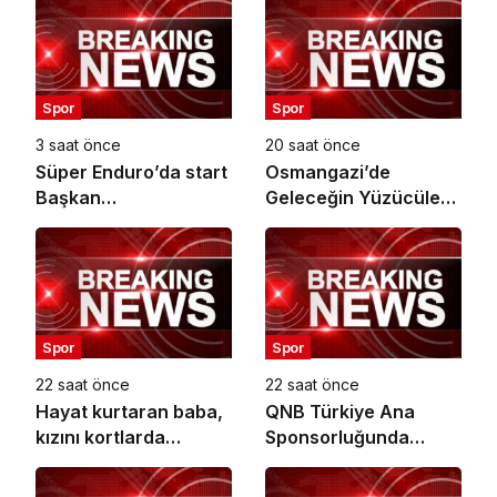
Spor
Spor
3 saat önce
20 saat önce
Süper Enduro’da start
Osmangazi’de
Başkan
Geleceğin Yüzücüleri
Büyükakın’dan
Sertifikalarını Aldı
Spor
Spor
22 saat önce
22 saat önce
Hayat kurtaran baba,
QNB Türkiye Ana
kızını kortlarda
Sponsorluğunda
şampiyonluğa
Türkiye’nin İlk Padel
hazırlıyor
Türkiye Şampiyonası