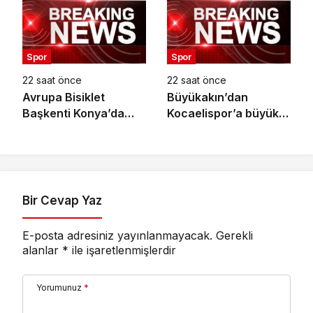
Başlıyor
Spor
Spor
22 saat önce
22 saat önce
Avrupa Bisiklet
Büyükakın’dan
Başkenti Konya’da
Kocaelispor’a büyük
Bisiklet Festivali
moral
Heyecanı Başladı
Bir Cevap Yaz
E-posta adresiniz yayınlanmayacak.
Gerekli
alanlar
*
ile işaretlenmişlerdir
Yorumunuz
*