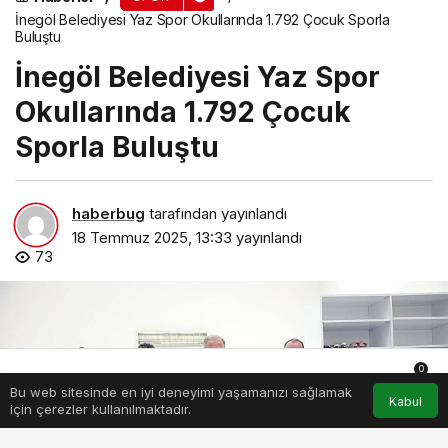
İnegöl Belediyesi Yaz Spor Okullarında 1.792 Çocuk Sporla
Buluştu
İnegöl Belediyesi Yaz Spor
Okullarında 1.792 Çocuk
Sporla Buluştu
haberbug
tarafından yayınlandı
18 Temmuz 2025, 13:33
yayınlandı
73
0
Bu web sitesinde en iyi deneyimi yaşamanızı sağlamak
Anasayfa
Akış
Hesabım
Bildirimler
Kabul
için çerezler kullanılmaktadır.