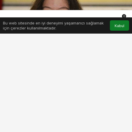
0
Bu web sitesinde en iyi deneyimi yaşamanızı sağlamak
Anasayfa
Akış
Hesabım
Bildirimler
Kabul
için çerezler kullanılmaktadır.
PAYLAŞ
BEĞEN
Ege Üniversitesi Spor Bilimleri Fakültesinde
öğrenim gören milli yüzücü İrem Özdemir, İtalya’da
Down Sendromlu sporculara özel olarak
düzenlenen Avrupa Yüzme Şampiyonasında 4