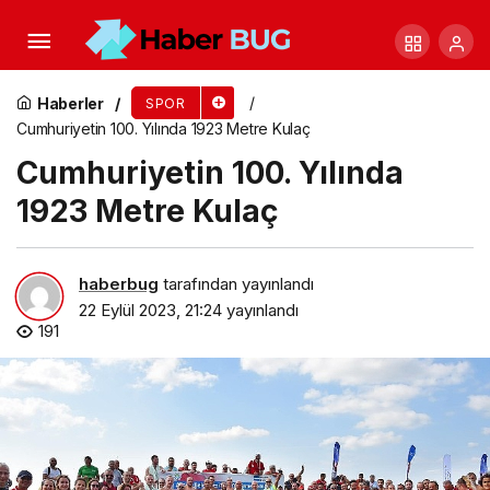
Egeli Down Sendromlu Sporcu İrem Özdemir’den
Avrupa Şampiyonasında 5 madalya
Haberler
SPOR
Cumhuriyetin 100. Yılında 1923 Metre Kulaç
Cumhuriyetin 100. Yılında
1923 Metre Kulaç
haberbug
tarafından yayınlandı
22 Eylül 2023, 21:24
yayınlandı
191