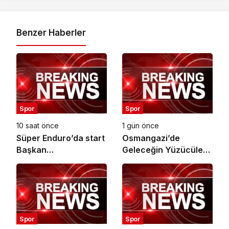
Benzer Haberler
Spor
Spor
10 saat önce
1 gün önce
Süper Enduro’da start
Osmangazi’de
Başkan
Geleceğin Yüzücüleri
Büyükakın’dan
Sertifikalarını Aldı
Spor
Spor