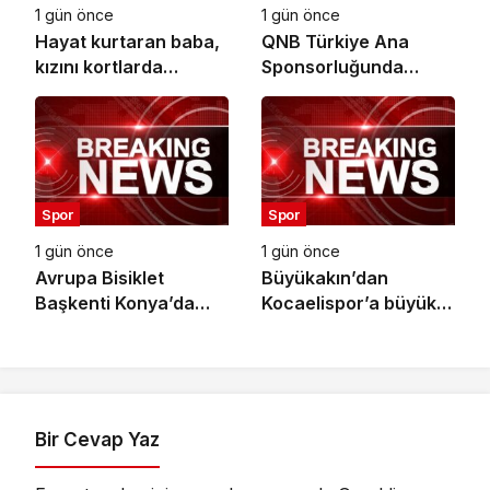
1 gün önce
1 gün önce
Hayat kurtaran baba,
QNB Türkiye Ana
kızını kortlarda
Sponsorluğunda
şampiyonluğa
Türkiye’nin İlk Padel
hazırlıyor
Türkiye Şampiyonası
Başlıyor
Spor
Spor
1 gün önce
1 gün önce
Avrupa Bisiklet
Büyükakın’dan
Başkenti Konya’da
Kocaelispor’a büyük
Bisiklet Festivali
moral
Heyecanı Başladı
Bir Cevap Yaz