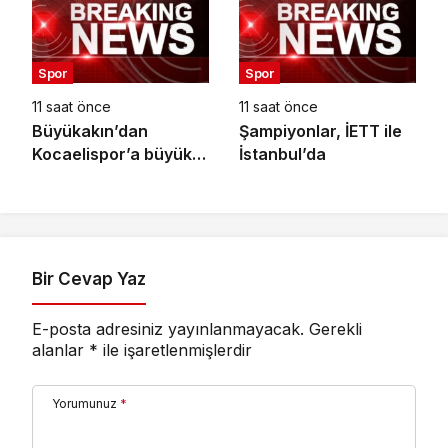
Başlıyor
Spor
Spor
11 saat önce
11 saat önce
Büyükakın’dan
Şampiyonlar, İETT ile
Kocaelispor’a büyük
İstanbul’da
moral
Bir Cevap Yaz
E-posta adresiniz yayınlanmayacak.
Gerekli
alanlar
*
ile işaretlenmişlerdir
Yorumunuz
*