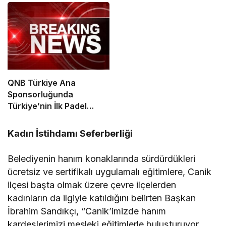
QNB Türkiye Ana
Sponsorluğunda
Türkiye’nin İlk Padel
Türkiye Şampiyonası
Başlıyor
Kadın İstihdamı Seferberliği
Belediyenin hanım konaklarında sürdürdükleri
ücretsiz ve sertifikalı uygulamalı eğitimlere, Canik
ilçesi başta olmak üzere çevre ilçelerden
kadınların da ilgiyle katıldığını belirten Başkan
İbrahim Sandıkçı, “Canik’imizde hanım
kardeşlerimizi mesleki eğitimlerle buluşturuyor,