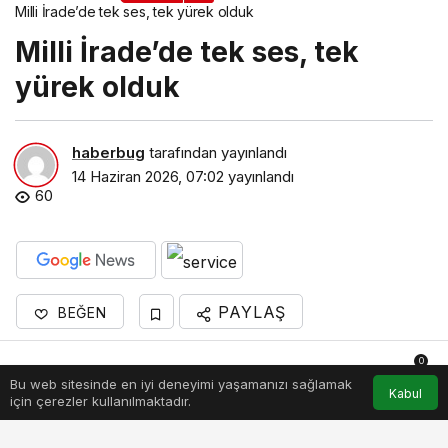
Milli İrade’de tek ses, tek yürek olduk
Milli İrade’de tek ses, tek
yürek olduk
haberbug
tarafından yayınlandı
14 Haziran 2026, 07:02
yayınlandı
60
PAYLAŞ
BEĞEN
Kocaeli Büyükşehir Belediyesi, A Milli Futbol
0
Takımımızın FİFA 2026 Dünya Kupası maçlarını
Bu web sitesinde en iyi deneyimi yaşamanızı sağlamak
Anasayfa
Akış
Hesabım
Bildirimler
Kabul
için çerezler kullanılmaktadır.
dev ekranda yayınlıyor. Bu kapsamda Kocaelili
futbolseverler, Avustralya ile oynanan ilk maçın