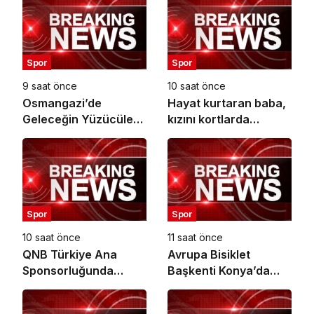
Spor
Spor
9 saat önce
10 saat önce
Osmangazi’de
Hayat kurtaran baba,
Geleceğin Yüzücüleri
kızını kortlarda
Sertifikalarını Aldı
şampiyonluğa
hazırlıyor
Spor
Spor
10 saat önce
11 saat önce
QNB Türkiye Ana
Avrupa Bisiklet
Sponsorluğunda
Başkenti Konya’da
Türkiye’nin İlk Padel
Bisiklet Festivali
Türkiye Şampiyonası
Heyecanı Başladı